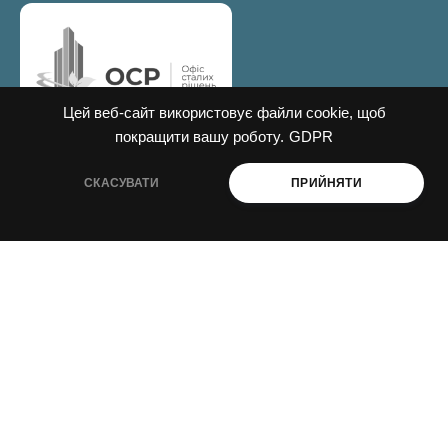
Цей веб-сайт використовує файли cookie, щоб
покращити вашу роботу.
GDPR
декарбонізація і енергоефективність
СКАСУВАТИ
ПРИЙНЯТИ
промислова і агроекологія
ESG і сталий розвиток
ПРО НАС
Навчання
Консультації
Послуги
Спецпроекти
Видання