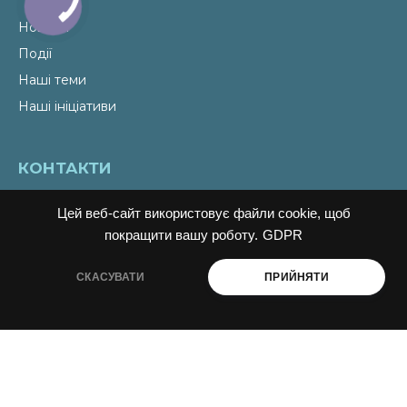
Новини
Події
Наші теми
Наші ініціативи
КОНТАКТИ
Email
liudmyla@ukraine-oss.com
Цей веб-сайт використовує файли cookie, щоб
Телефон
0 800 330 351
покращити вашу роботу.
GDPR
Власний кабінет
СКАСУВАТИ
ПРИЙНЯТИ
ПІДПИСАТИСЬ НА НОВИНИ