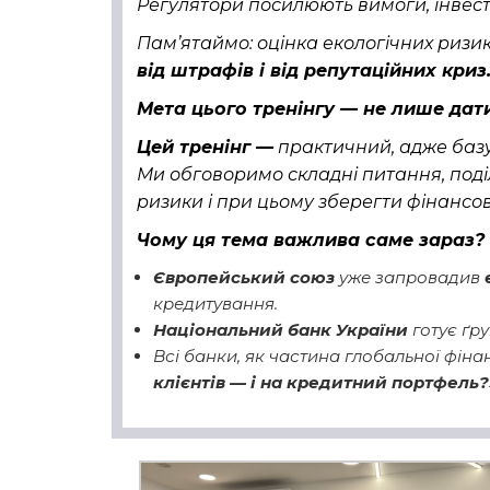
Регулятори посилюють вимоги, інвест
Пам’ятаймо: оцінка екологічних ризикі
від штрафів і від репутаційних криз
Мета цього тренінгу — не лише дати
Цей тренінг —
практичний,
адже баз
Ми обговоримо складні питання, поді
ризики і при цьому зберегти фінансо
Чому ця тема важлива саме зараз?
Європейський союз
уже запровадив
кредитування.
Національний банк України
готує ґр
Всі банки, як частина глобальної фіна
клієнтів — і на кредитний портфель?