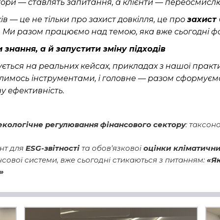
ори — ставлять запитання, а клієнти — переосмислю
в — це не тільки про захист довкілля, це про
захист 
.
Ми разом працюємо над темою, яка вже сьогодні 
 знання, а й запустити зміну підходів
ується на
реальних кейсах
,
прикладах з нашої практ
лимось інструментами, і головне — разом сформуєм
ву ефективність
.
екологічне регулювання фінансового сектору
: таксон
унт для
ESG-звітності
та обов’язкової
оцінки кліматични
нсової системи, вже сьогодні стикаються з питанням:
«Як
»