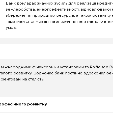
Банк докладає значних зусиль для реалізації кредитн
землеробства, енергоефективності, відновлюваної 
збереження природних ресурсів, а також розвитку ек
ініціативи спрямовані на зниження негативного впли
умов.
міжнародними фінансовими установами та Raiffeisen Ba
сталого розвитку. Водночас банк постійно вдосконалює 
ієнтовані на сталість.
професійного розвитку