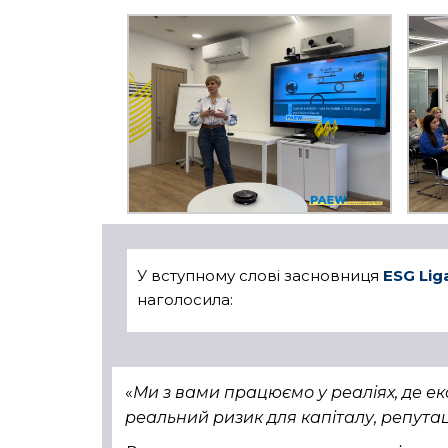
У вступному слові засновниця
ESG Li
наголосила:
«
Ми з вами працюємо у реаліях, де е
реальний ризик для капіталу, репутаці