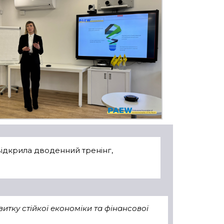
відкрила дводенний тренінг,
итку стійкої економіки та фінансової