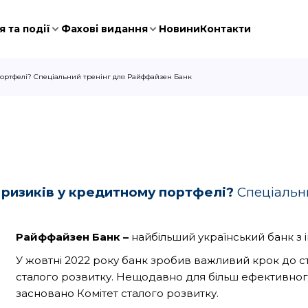
 та події
Фахові видання
Новини
Контакти
портфелі? Спеціальний тренінг для Райффайзен Банк
 ризиків у кредитному портфелі?
Спеціальн
Райффайзен Банк –
найбільший український банк з 
У жовтні 2022 року банк зробив важливий крок до с
сталого розвитку. Нещодавно для більш ефективного
засновано Комітет сталого розвитку.