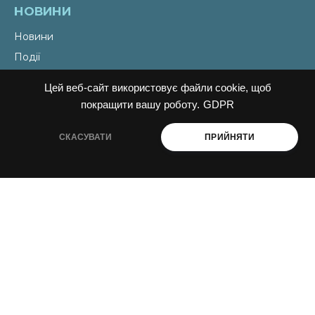
НОВИНИ
Новини
Події
Наші теми
Цей веб-сайт використовує файли cookie, щоб
Наші ініціативи
покращити вашу роботу.
GDPR
СКАСУВАТИ
ПРИЙНЯТИ
КОНТАКТИ
Email
liudmyla@ukraine-oss.com
Телефон
0 800 330 351
Власний кабінет