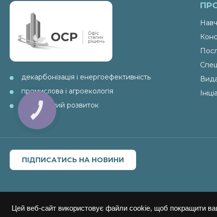
ПР
Навч
Конс
Посл
Спец
декарбонізація і енергоефективність
Вид
промислова і агроекологія
Ініц
ESG і сталий розвиток
ПІДПИСАТИСЬ НА НОВИНИ
Цей веб-сайт використовує файли cookie, щоб покращити ва