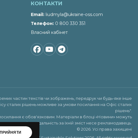
КОНТАКТИ
Email
liudmyla@ukraine-oss.com
Телефон
0 800 330 351
Власний кабінет
ремих частин текстів чи зображень, передрук чи будь-яке інше
ісу сталих рішень можливе за умови посилання на
Офіс сталих
рішень"
.
посилання є обов'язковим. Матеріали в блоці «Новини» можуть
х реклами, відповідальність за їхній зміст несе рекламодавець.
© 2026. Усі права захищені
ПРИЙНЯТИ
Copyright ©Office of Sustainable Solutions 2026. All rights reserved