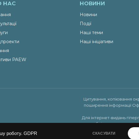
О НАС
НОВИНИ
ання
Новини
ультації
Події
уги
Наші теми
проекти
Наші ініціативи
ання
іативи PAEW
Цитування, копіювання ок
поширення інформації Оф
Для інтернет-видань гіпер
публікуватись на права
шу роботу.
GDPR
СКАСУВАТИ