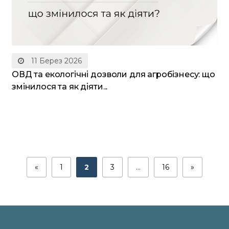
11 Берез 2026
ОВД та екологічні дозволи для агробізнесу: що
змінилося та як діяти...
«
1
2
3
…
16
»