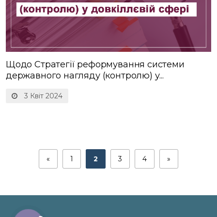
Щодо Стратегії реформування системи
державного нагляду (контролю) у...
3 Квіт 2024
«
1
2
3
4
»