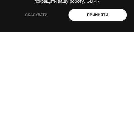
покращити вашу роботу.
GDPR
СКАСУВАТИ
ПРИЙНЯТИ
декарбонізація і енергоефективність
промислова і агроекологія
ESG і сталий розвиток
ПРО НАС
Навчання
Консультації
Послуги
Спецпроекти
Видання