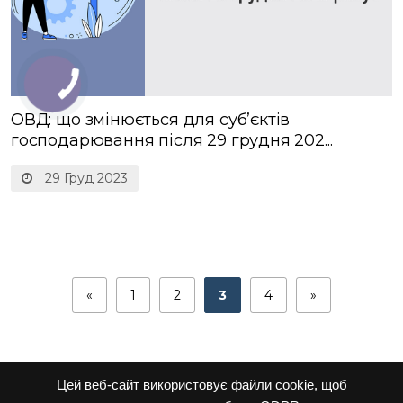
ОВД: що змінюється для субʼєктів
господарювання після 29 грудня 202...
29 Груд 2023
«
1
2
3
4
»
Цей веб-сайт використовує файли cookie, щоб