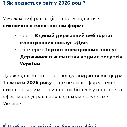
❓ Як подається звіт у 2026 році?
У межах цифровізації звітність подається
виключно в електронній формі
:
через
Єдиний державний вебпортал
електронних послуг «Дія»
;
або через
Портал електронних послуг
Державного агентства водних ресурсів
України
.
Держводагентство наголошує:
подання звіту до
1 лютого 2026 року
— це не лише формальне
виконання вимог, а й внесок бізнесу у прозоре та
ефективне управління водними ресурсами
України.
☝️ Щоб здати звітність без штрафів і