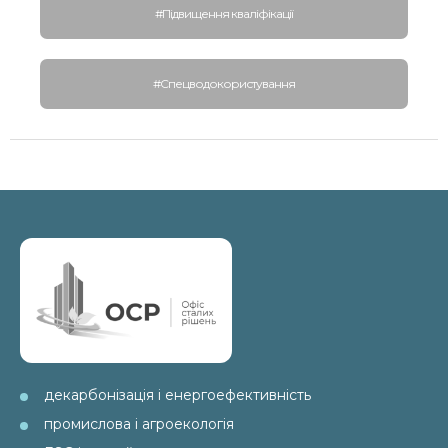
#Підвищення кваліфікації
#Спецводокористування
декарбонізація і енергоефективність
промислова і агроекологія