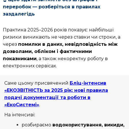
переробок — розберіться в правилах
заздалегідь
Практика 2025–2026 років показує: найбільші
ризики виникають не через ставки чи строки, а
через
помилки в даних, невідповідність між
дозволами, обліком і фактичними
показниками
, а також некоректну роботу в
електронних сервісах.
Саме цьому присвячений
Бліц-інтенсив
«ЕКОЗВІТНІСТЬ за 2025 рік: нові правила
подачі документації та роботи в
«ЕкоСистемі»
.
На інтенсиві:
розбираємо
водокористування, викиди,