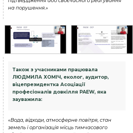
підтвердження або своєчасного реагування
на порушення.
»
Також з учасниками працювала
ЛЮДМИЛА ХОМІЧ, еколог, аудитор,
віцепрезидентка Асоціації
професіоналів довкілля PAEW, яка
зауважила:
«
Вода, відходи, атмосферне повітря, стан
земель і організація місць тимчасового