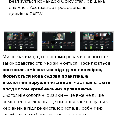
реалізується командою Офісу сталих рішень
спільно з Асоціацією професіоналів
довкілля PAEW.
Ми всі бачимо, що останніми роками екологічне
законодавство стрімко змінюється.
Посилюється
контроль, змінюється підхід до перевірок,
формується нова судова практика, а
екологічні порушення дедалі частіше стають
предметом кримінальних проваджень.
Сьогодні екологічні ризики — це вже не лише
компетенція еколога. Це питання, яке стосується
керівників підприємств, юристів, виробничих
служб і всіх, хто бере участь у прийнятті