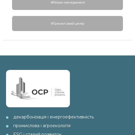
#Ризик-менеджмент
#Тренінговий центр
декарбонізація і енергоефективність
промислова і агроекологія
ESG і сталий розвиток