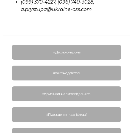
(099) 370-4227, (096) 740-3028,
a.prystupa@ukraine-oss.com
#Держконтроль
#законодавство
#Кримінальна відповідальність
#Підвищення кваліфікації