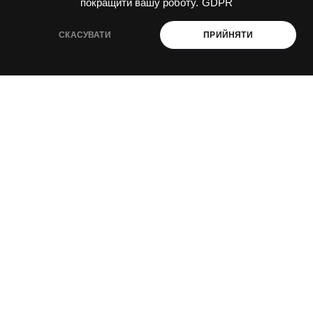
покращити вашу роботу.
GDPR
СКАСУВАТИ
ПРИЙНЯТИ
декарбонізація і енергоефективність
промислова і агроекологія
ESG і сталий розвиток
ПРО НАС
Навчання
Консультації
Послуги
Спецпроекти
Видання