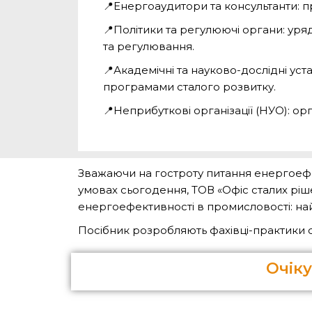
📍
Енергоаудитори та консультанти: пр
📍
Політики та регулюючі органи: уряд
та регулювання.
📍
Академічні та науково-дослідні ус
програмами сталого розвитку.
📍
Неприбуткові організації (НУО): орг
Зважаючи на гостроту питання енергоефек
умовах сьогодення, ТОВ «Офіс сталих рі
енергоефективності в промисловості: на
Посібник розробляють фахівці-практики 
Очіку