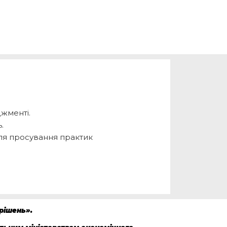
я
жменті.
.
для просування практик
рішень».