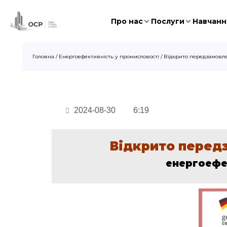
Про нас
Послуги
Навчання
Головна
/
Енергоефективність у промисловості
/
Відкрито передзамовле
2024-08-30
6:19
Відкрито перед
енергоефе