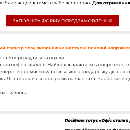
сібник надсилатиметься безкоштовно.
Для отриманн
ЗАПОВНІТЬ ФОРМУ ПЕРЕДЗАМОВЛЕННЯ
й спектр тем, включаючи наступні основні напрями:
ті. Енергоаудити та оцінки.
 енергоефективності. Найкращі практики в енергоменед
нергії в промислову та сільськогосподарську діяльність
ків. Як створювати програми навчання співробітників 
інансування
Посібник готує «Офіс сталих 