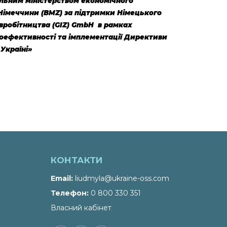
льним міністерством економічного
 Німеччини (BMZ) за підтримки Німецького
вробітництва (GIZ) GmbH в рамках
оефективності та імплементації Директиви
Україні»
КОНТАКТИ
Email
liudmyla@ukraine-oss.com
Телефон
0 800 330 351
Власний кабінет