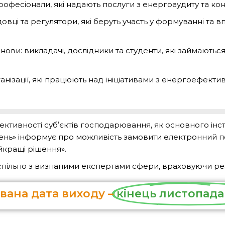
офесіонали, які надають послуги з енергоаудиту та кон
овці та регулятори, які беруть участь у формуванні та
танови: викладачі, дослідники та студенти, які займают
анізації, які працюють над ініціативами з енергоефективно
тивності субʼєктів господарювання, як основного інст
шень» інформує про можливість замовити електронний п
йкращі рішення».
спільно з визнаними експертами сфери, враховуючи реа
вана дата виходу –
кінець листопада