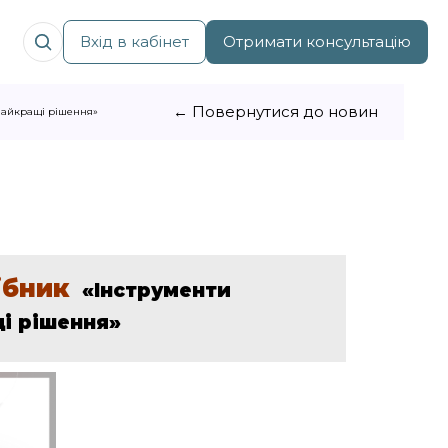
Вхід в кабінет
Отримати консультацію
← Повернутися до новин
найкращі рішення»
ібник
«Інструменти
і рішення»