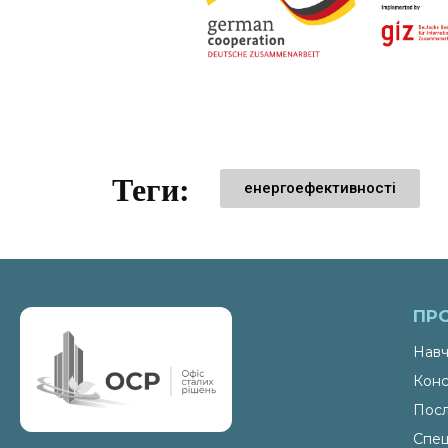
Теги:
енергоефективності
ПР
Навч
Конс
Посл
Спец