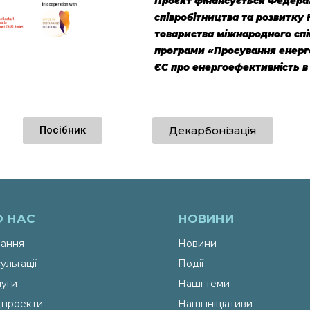
Проєкт фінансується Федера
співробітництва та розвитку
товариства міжнародного спі
програми «Просування енерг
ЄС про енергоефективність в 
Посібник
Декарбонізація
О НАС
НОВИНИ
ання
Новини
ультації
Події
уги
Наші теми
проекти
Наші ініціативи