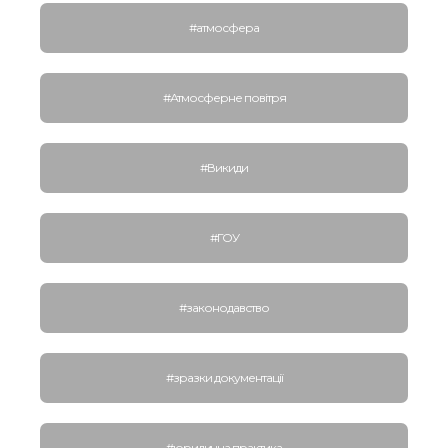
#атмосфера
#Атмосферне повітря
#Викиди
#ГОУ
#законодавство
#зразки документації
#юридична практика