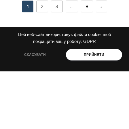
1
2
3
…
8
»
Цей веб-сайт використовує файли cookie, щоб
покращити вашу роботу.
GDPR
СКАСУВАТИ
ПРИЙНЯТИ
декарбонізація і енергоефективність
промислова і агроекологія
ESG і сталий розвиток
ПРО НАС