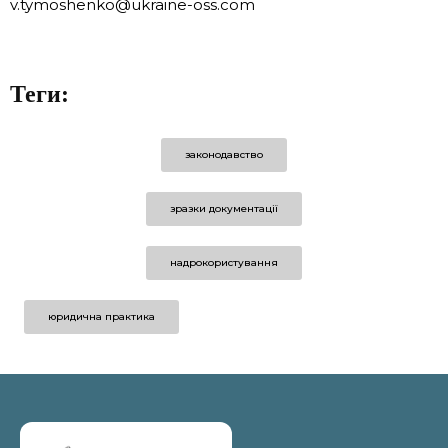
v.tymoshenko@ukraine-oss.com
Теги:
законодавство
зразки документації
надрокористування
юридична практика