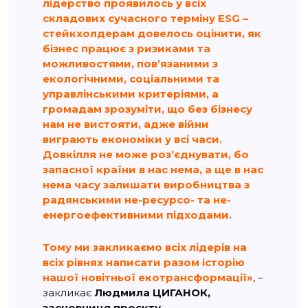
лідерство проявилось у всіх
складових сучасного терміну ESG –
стейкхолдерам довелось оцінити, як
бізнес працює з ризиками та
можливостями, пов’язаними з
екологічними, соціальними та
управлінськими критеріями, а
громадам зрозуміти, що без бізнесу
нам не вистояти, адже війни
виграють економіки у всі часи.
Довкілля не може розʼєднувати, бо
запасної країни в нас нема, а ще в нас
нема часу залишати виробництва з
радянськими не-ресурсо- та не-
енергоефективними підходами.
Тому ми закликаємо всіх лідерів на
всіх рівнях написати разом історію
нашої новітньої екотрансформації»
, –
закликає
Людмила ЦИГАНОК,
засновниця проєкту