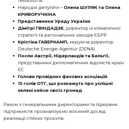
технологій
Народні депутати –
Олена ШУЛЯК та Олена
КРИВОРУЧКІНА
Представники Уряду України
Дімітрі ГВІНДАДЗЕ
, директор із кліматичної
стратегії та регіональних заходів ЄБРР
Крістіна ГАВЕРКАМП,
керуюча директор
Deutsche Energie-Agentur (DENA)
Посли Австрії, Нідерландів та Бельгії,
представники дипломатичних відомств країн
ЄС
Голови провідних фахових асоціацій
15 голів ОТГ, що розкажуть про успішні
зелені кейси своїх громад
Разом з генеральними директорами та лідерами
підприємств проаналізуємо воєнний досвід
реалізації стійких проєктів.