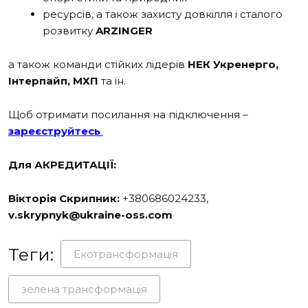
ресурсів, а також захисту довкілля і сталого
розвитку
ARZINGER
а також команди стійких лідерів
НЕК Укренерго,
Інтерпайп, МХП
та ін.
Щоб отримати посилання на підключення –
зареєструйтесь
Для АКРЕДИТАЦІЇ:
Вікторія Скрипник:
+380686024233,
v.skrypnyk@ukraine-oss.com
Теги:
Екотрансформація
зелена трансформація