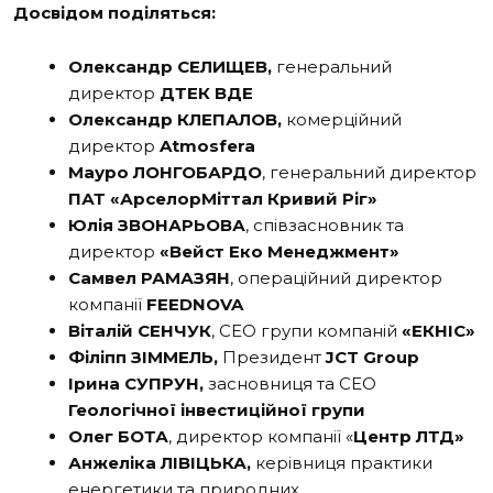
Досвідом поділяться:
Олександр СЕЛИЩЕВ,
генеральний
директор
ДТЕК ВДЕ
Олександр КЛЕПАЛОВ,
комерційний
директор
Atmosfera
Мауро ЛОНГОБАРДО
, генеральний директор
ПАТ «АрселорМіттал
Кривий Ріг»
Юлія ЗВОНАРЬОВА
, співзасновник та
директор
«Вейст Еко
Менеджмент»
Самвел РАМАЗЯН
, операційний директор
компанії
FEEDNOVA
Віталій СЕНЧУК
, СЕО групи компаній
«ЕКНІС»
Філіпп ЗІММЕЛЬ,
Президент
JCT Group
Ірина СУПРУН,
засновниця та СЕО
Геологічної інвестиційної групи
Олег БОТА
, директор компанії «
Центр ЛТД»
Анжеліка ЛІВІЦЬКА,
керівниця практики
енергетики та природних