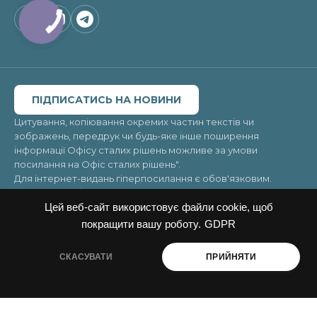
ПІДПИСАТИСЬ НА НОВИНИ
Цитування, копіювання окремих частин текстів чи
зображень, передрук чи будь-яке інше поширення
інформації Офісу сталих рішень можливе за умови
посилання на
Офіс сталих рішень"
.
Для інтернет-видань гіперпосилання є обов'язковим.
Матеріали в блоці «Новини» можуть публікуватись на
правах реклами, відповідальність за їхній зміст несе
Цей веб-сайт використовує файли cookie, щоб
рекламодавець.
покращити вашу роботу.
GDPR
© 2026. Усі права захищені
Copyright ©Office of Sustainable Solutions 2026. All rights
СКАСУВАТИ
ПРИЙНЯТИ
reserved