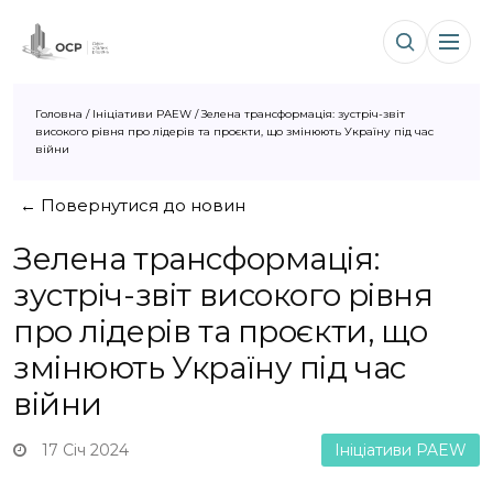
Головна
/
Ініціативи PAEW
/
Зелена трансформація: зустріч-звіт
високого рівня про лідерів та проєкти, що змінюють Україну під час
війни
← Повернутися до новин
Зелена трансформація:
зустріч-звіт високого рівня
про лідерів та проєкти, що
змінюють Україну під час
війни
17 Січ 2024
Ініціативи PAEW