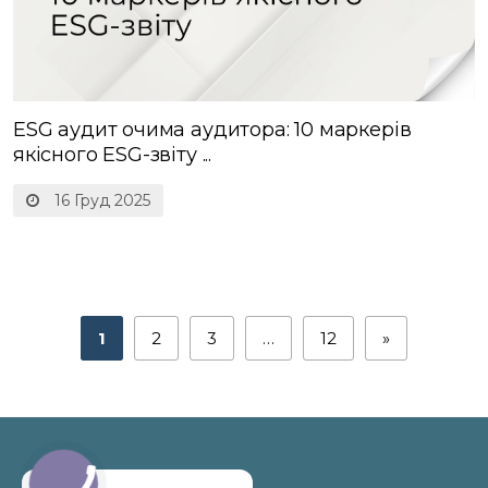
ESG аудит очима аудитора: 10 маркерів
якісного ESG-звіту ...
16 Груд 2025
1
2
3
…
12
»