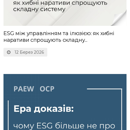
ESG між управлінням та ілюзією: як хибні
наративи спрощують складну...
12 Берез 2026