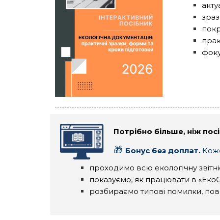
акту
зраз
покр
прак
фоку
Потрібно більше, ніж пос
🎁
Бонус без доплат.
Коже
проходимо всю екологічну звітніс
показуємо, як працювати в «ЕкоС
розбираємо типові помилки, пов