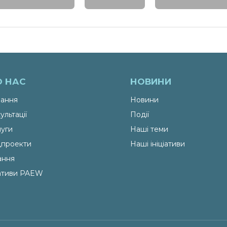
О НАС
НОВИНИ
ання
Новини
ультації
Події
уги
Наші теми
проекти
Наші ініціативи
ання
іативи PAEW