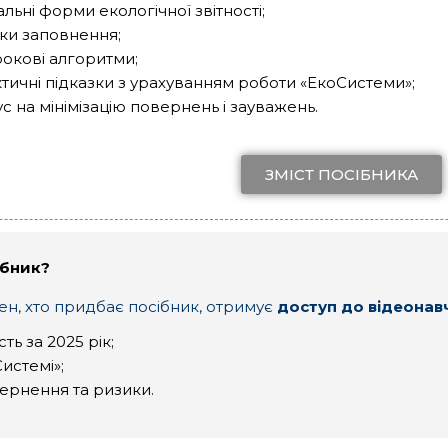
альні форми екологічної звітності;
ки заповнення;
окові алгоритми;
тичні підказки з урахуванням роботи «ЕкоСистеми»;
с на мінімізацію повернень і зауважень.
ЗМІСТ ПОСІБНИКА
ібник?
н, хто придбає посібник, отримує
доступ до відеонав
ть за 2025 рік;
истемі»;
ернення та ризики.