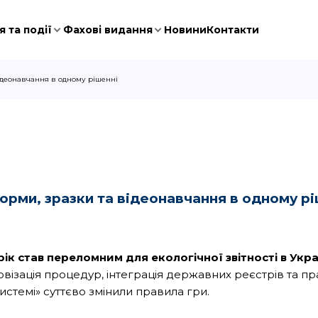
 та події
Фахові видання
Новини
Контакти
відеонавчання в одному рішенні
рми, зразки та відеонавчання в одному рі
рік став переломним для екологічної звітності в Украї
візація процедур, інтеграція державних реєстрів та пр
истемі» суттєво змінили правила гри.