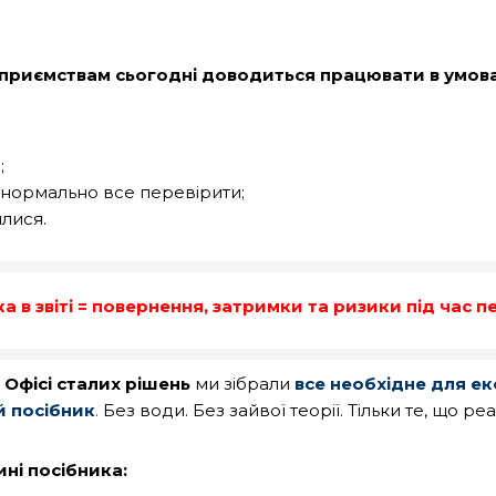
ідприємствам сьогодні доводиться працювати в умова
;
ь нормально все перевірити;
илися.
 в звіті = повернення, затримки та ризики під час п
в
Офісі сталих рішень
ми зібрали
все необхідне для ек
 посібник
.
Без води. Без зайвої теорії. Тільки те, що ре
ні посібника: