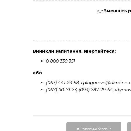
👉
Зменшіть р
Виникли запитання, звертайтеся:
0 800 330 351
або
(063) 441-23-58, i.plugareva@ukraine-
(067) 110-71-73, (093) 787-29-64, v.t
#Екологічна безпека