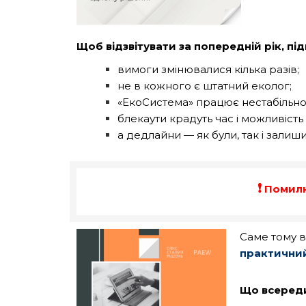
Щоб відзвітувати за попередній рік, п
вимоги змінювалися кілька разів;
не в кожного є штатний еколог;
«ЕкоСистема» працює нестабільно
блекаути крадуть час і можливіст
а дедлайни — як були, так і залиш
❗
Помилка
Саме тому 
практичний
Що всереди