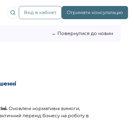
Вхід в кабінет
Отримати консультацію
← Повернутися до новин
шенні
ні.
Оновлені нормативні вимоги,
актичний перехід бізнесу на роботу в