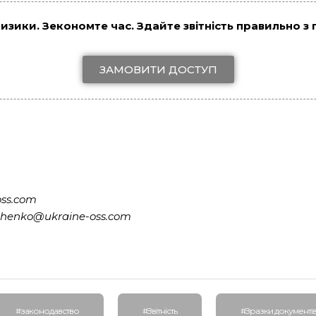
изики. Зекономте час. Здайте звітність правильно з
ЗАМОВИТИ ДОСТУП
oss.com
ymoshenko@ukraine-oss.com
#законодавство
#Звітність
#Зразки документі