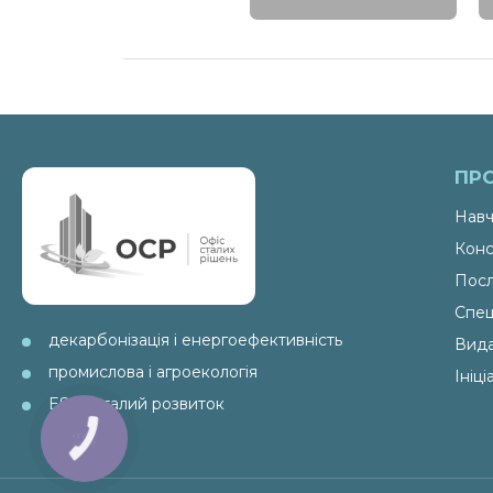
ПР
Навч
Конс
Посл
Спец
декарбонізація і енергоефективність
Вид
промислова і агроекологія
Ініц
ESG і сталий розвиток
КНОПКА
ЗВ'ЯЗКУ