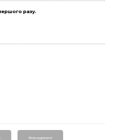
 першого разу.
в
#менеджмент