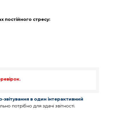
х постійного стресу:
еревірок.
о-звітування в один інтерактивний
ально потрібно для здачі звітності.