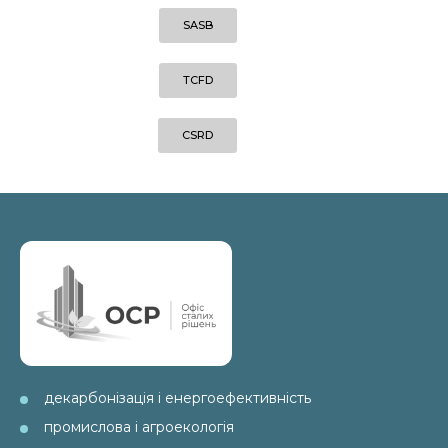
SASB
TCFD
CSRD
декарбонізація і енергоефективність
промислова і агроекологія