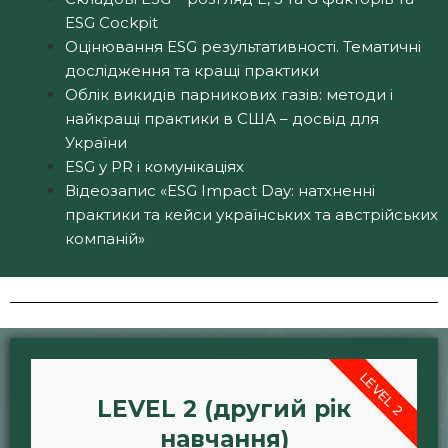
ESG Cockpit
Оцінювання ESG результативності. Тематичні
дослідження та кращі практики
Облік викидів парникових газів: методи і
найкращі практики в США – досвід для
України
ESG у PR і комунікаціях
Відеозапис «ESG Impact Day: натхненні
практики та кейси українських та австрійських
компаній»
LEVEL 2
LEVEL 2 (другий рік
навчання)