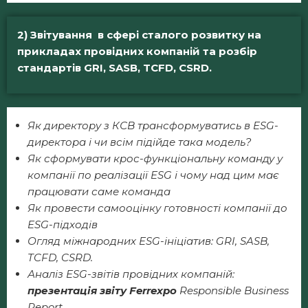
2) Звітування в сфері сталого розвитку на
прикладах провідних компаній та розбір
стандартів GRI, SASB, TCFD, CSRD.
Як директору з КСВ трансформуватись в
ESG
-
директора і чи всім підійде така модель?
Як сформувати крос-функціональну команду у
компанії по реалізації
ESG
і чому над цим має
працювати саме команда
Як провести самооцінку готовності компанії до
ESG
-підходів
Огляд міжнародних
ESG
-ініціатив:
GRI
,
SASB
,
TCFD
,
CSRD
.
Аналіз
ESG
-звітів провідних компаній
:
презентація звіту
Ferrexpo
Responsible
Business
Report