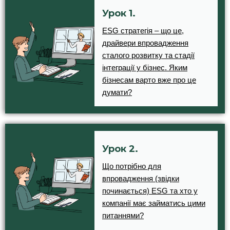
Урок 1.
ESG стратегія – що це,
драйвери впровадження
сталого розвитку та стадії
інтеграції у бізнес. Яким
бізнесам варто вже про це
думати?
Урок 2.
Що потрібно для
впровадження (звідки
починається) ESG та хто у
компанії має займатись цими
питаннями?