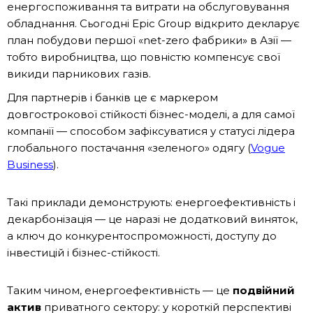
енергоспоживання та витрати на обслуговування
обладнання. Сьогодні Epic Group відкрито декларує
план побудови першої «net-zero фабрики» в Азії —
тобто виробництва, що повністю компенсує свої
викиди парникових газів.
Для партнерів і банків це є маркером
довгострокової стійкості бізнес-моделі, а для самої
компанії — способом зафіксуватися у статусі лідера
глобального постачання «зеленого» одягу (
Vogue
Business
).
Такі приклади демонструють: енергоефективність і
декарбонізація — це наразі не додатковий виняток,
а ключ до конкурентоспроможності, доступу до
інвестицій і бізнес-стійкості.
Таким чином, енергоефективність — це
подвійний
актив
приватного сектору: у короткій перспективі