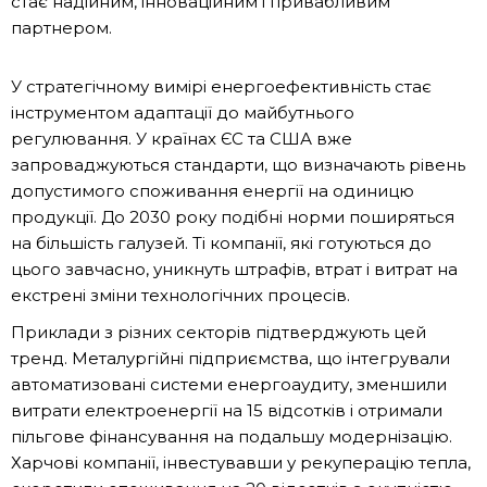
стає надійним, інноваційним і привабливим
партнером.
У стратегічному вимірі енергоефективність стає
інструментом адаптації до майбутнього
регулювання. У країнах ЄС та США вже
запроваджуються стандарти, що визначають рівень
допустимого споживання енергії на одиницю
продукції. До 2030 року подібні норми поширяться
на більшість галузей. Ті компанії, які готуються до
цього завчасно, уникнуть штрафів, втрат і витрат на
екстрені зміни технологічних процесів.
Приклади з різних секторів підтверджують цей
тренд. Металургійні підприємства, що інтегрували
автоматизовані системи енергоаудиту, зменшили
витрати електроенергії на 15 відсотків і отримали
пільгове фінансування на подальшу модернізацію.
Харчові компанії, інвестувавши у рекуперацію тепла,