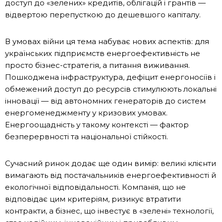
доступ до «зелених» кредитів, облігацій і грантів —
відвертою перепусткою до дешевшого капіталу.
В умовах війни ця тема набуває нових аспектів: для
українських підприємств енергоефективність не
просто бізнес-стратегія, а питання виживання.
Пошкоджена інфраструктура, дефіцит енергоносіїв і
обмежений доступ до ресурсів стимулюють локальні
інновації — від автономних генераторів до систем
енергоменеджменту у кризових умовах.
Енергоощадність у такому контексті — фактор
безперервності та національної стійкості.
Сучасний ринок додає ще один вимір: великі клієнти
вимагають від постачальників енергоефективності й
екологічної відповідальності. Компанія, що не
відповідає цим критеріям, ризикує втратити
контракти, а бізнес, що інвестує в «зелені» технології,