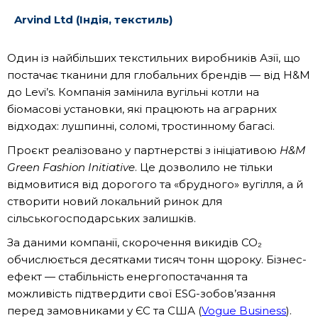
Arvind Ltd (Індія, текстиль)
Один із найбільших текстильних виробників Азії, що
постачає тканини для глобальних брендів — від H&M
до Levi’s. Компанія замінила вугільні котли на
біомасові установки, які працюють на аграрних
відходах: лушпинні, соломі, тростинному багасі.
Проєкт реалізовано у партнерстві з ініціативою
H&M
Green Fashion Initiative
. Це дозволило не тільки
відмовитися від дорогого та «брудного» вугілля, а й
створити новий локальний ринок для
сільськогосподарських залишків.
За даними компанії, скорочення викидів СО₂
обчислюється десятками тисяч тонн щороку. Бізнес-
ефект — стабільність енергопостачання та
можливість підтвердити свої ESG-зобов’язання
перед замовниками у ЄС та США (
Vogue Business
).