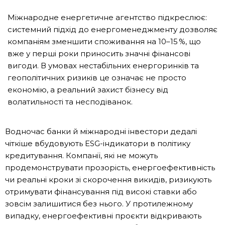
Міжнародне енергетичне агентство підкреслює:
системний підхід до енергоменеджменту дозволяє
компаніям зменшити споживання на 10–15
%, що
вже у перші роки приносить значні фінансові
вигоди. В умовах нестабільних енергоринків та
геополітичних ризиків це означає не просто
економію, а реальний захист бізнесу від
волатильності та несподіванок.
Водночас банки й міжнародні інвестори дедалі
чіткіше вбудовують ESG-індикатори в політику
кредитування. Компанії, які не можуть
продемонструвати прозорість, енергоефективність
чи реальні кроки зі скорочення викидів, ризикують
отримувати фінансування під високі ставки або
зовсім залишитися без нього. У протилежному
випадку, енергоефективні проєкти відкривають