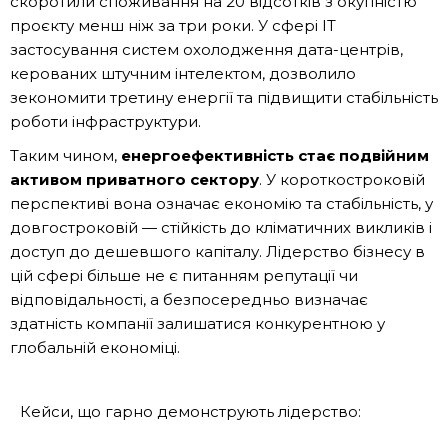
скоротили споживання на 20 відсотків з окупністю
проєкту менш ніж за три роки. У сфері ІТ
застосування систем охолодження дата-центрів,
керованих штучним інтелектом, дозволило
зекономити третину енергії та підвищити стабільність
роботи інфраструктури.
Таким чином,
енергоефективність стає подвійним
активом приватного сектору
. У короткостроковій
перспективі вона означає економію та стабільність, у
довгостроковій — стійкість до кліматичних викликів і
доступ до дешевшого капіталу. Лідерство бізнесу в
цій сфері більше не є питанням репутації чи
відповідальності, а безпосередньо визначає
здатність компанії залишатися конкурентною у
глобальній економіці.
Кейси, що гарно демонструють лідерство: