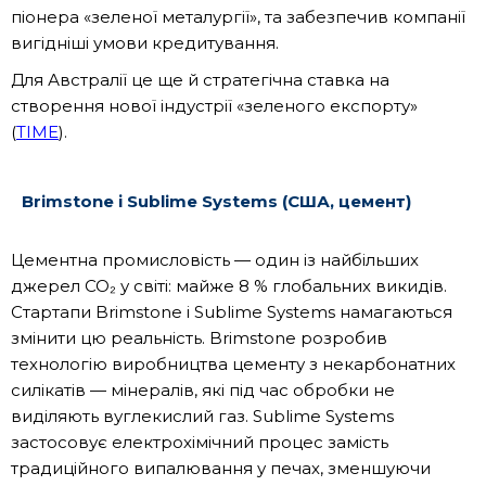
піонера «зеленої металургії», та забезпечив компанії
вигідніші умови кредитування.
Для Австралії це ще й стратегічна ставка на
створення нової індустрії «зеленого експорту»
(
TIME
).
Brimstone і Sublime Systems (США, цемент)
Цементна промисловість — один із найбільших
джерел СО₂ у світі: майже 8 % глобальних викидів.
Стартапи Brimstone і Sublime Systems намагаються
змінити цю реальність. Brimstone розробив
технологію виробництва цементу з некарбонатних
силікатів — мінералів, які під час обробки не
виділяють вуглекислий газ. Sublime Systems
застосовує електрохімічний процес замість
традиційного випалювання у печах, зменшуючи