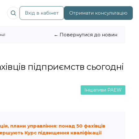
Вхід в кабінет
Отримати консультацію
← Повернутися до новин
ації
ахівців підприємств сьогодні
Ініціативи PAEW
ція, плани управління: понад 50 фахівців
вершують Курс підвищення кваліфікації