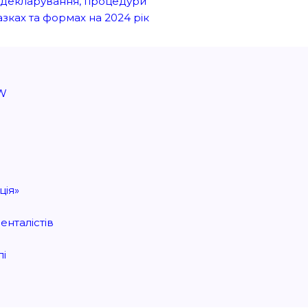
а, декларування, процедури
азках та формах на 2024 рік
EW
ція»
нталістів
лі