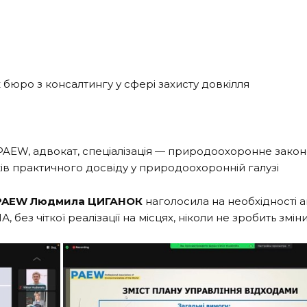
 бюро з консалтингу у сфері захисту довкілля
 PAEW, адвокат, спеціалізація — природоохоронне закон
ків практичного досвіду у природоохоронній галузі
 PAEW
Людмила ЦИГАНОК
наголосила на необхідності ак
, без чіткої реалізації на місцях, ніколи не зробить змі