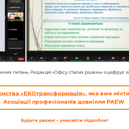
их питань. Редакція «Офісу сталих рішень» оцифрує їх
иємства «ЕКОтрансформація»
, яка вже міст
Асоціації професіоналів довкілля PAEW
Будьте уважні – уникайте підробок!