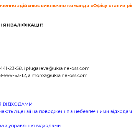
чення здійснює виключно команда «Офісу сталих рі
НЯ КВАЛІФІКАЦІЇ?
441-23-58, i.plugareva@ukraine-oss.com
8-999-63-12, a.moroz@ukraine-oss.com
НЯ ВІДХОДАМИ
 мають ліцензії на поводження з небезпечними відходами
ва з управління відходами