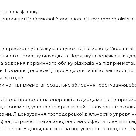
я кваліфікації;
прияння Professional Association of Environmentalists o
 підприємств у зв’язку із вступом в дію Закону України 
льного переліку відходів та Порядку класифікації відхо
 та ведення первинного обліку відходів на підприємстві.
 Подання декларації про відходи та іншої звітності до
я відходів
 на підприємстві: роздільне збирання і сортування, зб
ів щодо проведення операцій з відходами на підприємст
дприємств, установ та організацій; планування заходів 
ами. Ліцензування господарської діяльності з управлі
) за дотриманням законодавства у сфері управління ві
спекції. Відповідальність за порушення законодавства