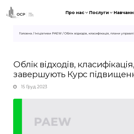
Про нас
Послуги
Навчання
Головна
/
Ініціативи PAEW
/
Облік відходів, класифікація, плани управл
Облік відходів, класифікаці
завершують Курс підвищення
15 Груд 2023