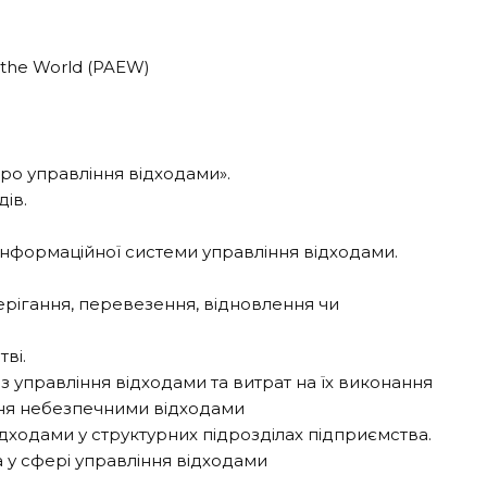
f the World (PAEW)
«Про управління відходами».
дів.
 інформаційної системи управління відходами.
ерігання, перевезення, відновлення чи
ві.
з управління відходами та витрат на їх виконання
ння небезпечними відходами
дходами у структурних підрозділах підприємства.
 у сфері управління відходами