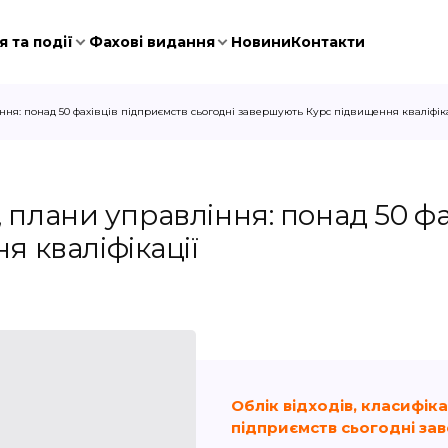
 та події
Фахові видання
Новини
Контакти
іння: понад 50 фахівців підприємств сьогодні завершують Курс підвищення кваліфік
я, плани управління: понад 50 ф
 кваліфікації
Облік відходів, класифіка
підприємств сьогодні за