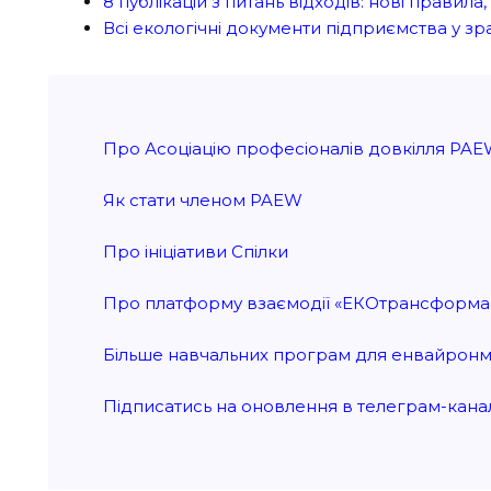
8 публікацій з питань відходів: нові правил
Всі екологічні документи підприємства у зр
Про Асоціацію професіоналів довкілля PA
Як стати членом PAEW
Про ініціативи Спілки
Про платформу взаємодії «ЕКОтрансформа
Більше навчальних програм для енвайронме
Підписатись на оновлення в телеграм-кана