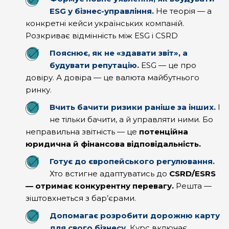
ESG у бізнес-управління.
Не теорія — а
конкретні кейси українських компаній.
Розкриває відмінність між ESG і СSRD
Пояснює, як не «здавати звіт», а
будувати репутацію.
ESG — це про
довіру. А довіра — це валюта майбутнього
ринку.
Вчить бачити ризики раніше за інших.
І
не тільки бачити, а й управляти ними. Бо
неправильна звітність — це
потенційна
юридична й фінансова відповідальність.
Готує до європейського регулювання.
Хто встигне адаптуватись до
CSRD/ESRS
— отримає конкурентну перевагу.
Решта —
зіштовхнеться з бар’єрами.
Допомагає розробити дорожню карту
для свого бізнесу.
Курс включає