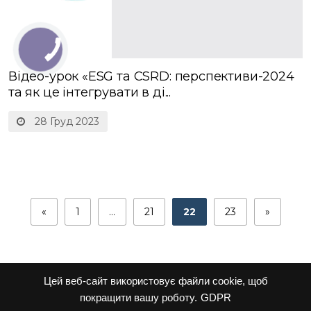
Відео-урок «ESG та CSRD: перспективи-2024
та як це інтегрувати в ді...
28 Груд 2023
«
1
…
21
22
23
»
Цей веб-сайт використовує файли cookie, щоб
покращити вашу роботу.
GDPR