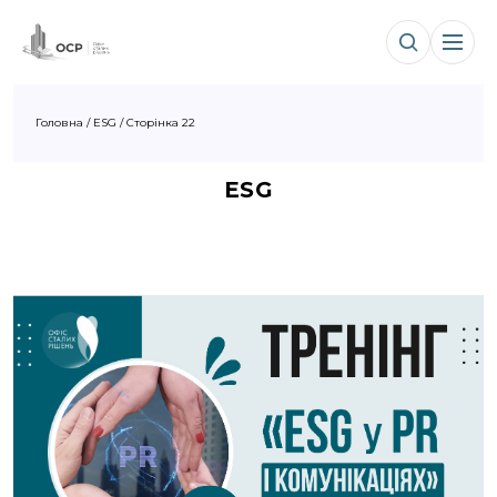
Головна
/
ESG
/
Сторінка 22
ESG