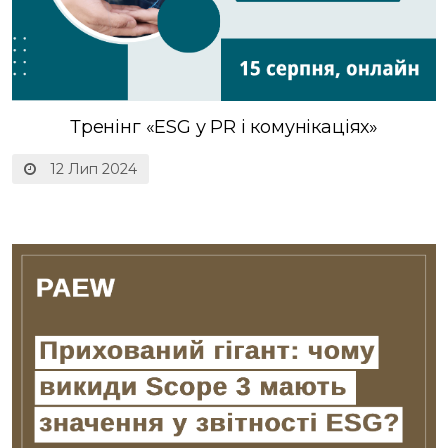
Трeнінг «ЕSG у PR і комунікaціях»
12 Лип 2024