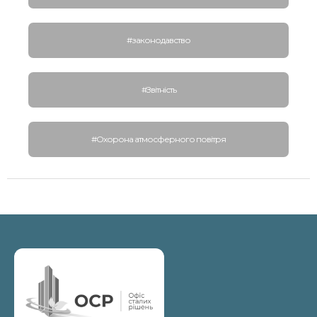
#законодавство
#Звітність
#Охорона атмосферного повітря