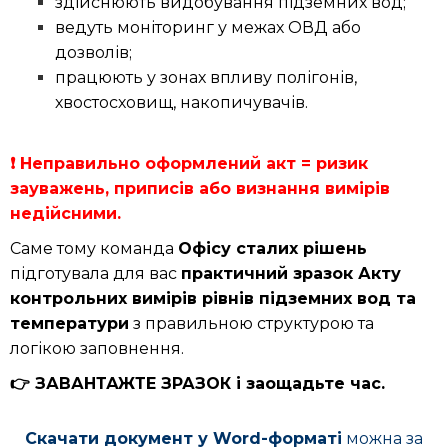
здійснюють видобування підземних вод;
ведуть моніторинг у межах ОВД або
дозволів;
працюють у зонах впливу полігонів,
хвостосховищ, накопичувачів.
❗ Неправильно оформлений акт = ризик
зауважень, приписів або визнання вимірів
недійсними.
Саме тому команда
Офісу сталих рішень
підготувала для вас
практичний зразок Акту
контрольних вимірів рівнів підземних вод та
температури
з правильною структурою та
логікою заповнення.
👉 ЗАВАНТАЖТЕ ЗРАЗОК і заощадьте час.
Скачати документ у Word-форматі
можна за