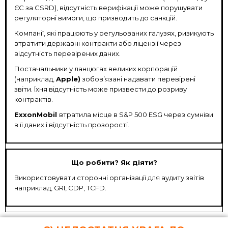
ЄС за CSRD), відсутність верифікації може порушувати
регуляторні вимоги, що призводить до санкцій.
Компанії, які працюють у регульованих галузях, ризикують
втратити державні контракти або ліцензії через
відсутність перевірених даних.
Постачальники у ланцюгах великих корпорацій
(наприклад,
Apple)
зобов’язані надавати перевірені
звіти. Їхня відсутність може призвести до розриву
контрактів.
ExxonMobil
втратила місце в S&P 500 ESG через сумніви
в її даних і відсутність прозорості.
Що робити? Як діяти?
Використовувати сторонні організації для аудиту звітів
наприклад, GRI, CDP, TCFD.