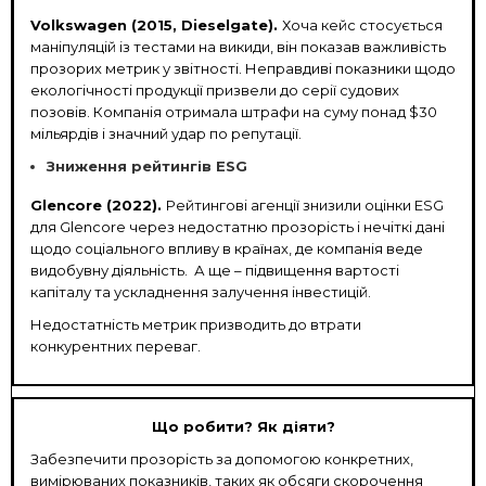
Volkswagen (2015, Dieselgate).
Хоча кейс стосується
маніпуляцій із тестами на викиди, він показав важливість
прозорих метрик у звітності. Неправдиві показники щодо
екологічності продукції призвели до серії судових
позовів. Компанія отримала штрафи на суму понад $30
мільярдів і значний удар по репутації.
Зниження рейтингів ESG
Glencore (2022).
Рейтингові агенції знизили оцінки ESG
для Glencore через недостатню прозорість і нечіткі дані
щодо соціального впливу в країнах, де компанія веде
видобувну діяльність. А ще – підвищення вартості
капіталу та ускладнення залучення інвестицій.
Недостатність метрик призводить до втрати
конкурентних переваг.
Що робити? Як діяти?
Забезпечити прозорість за допомогою конкретних,
вимірюваних показників, таких як обсяги скорочення