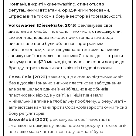
Компанії, викриті у greenwashing, стикаються з
репутаційними втратами, юридичними позовами,
штрафами та тиском з боку інвесторів і громадськості.
Volkswagen (Dieselgate, 2015)
рекламував свої
дизельні автомобілі як екологічно чисті, стверджуючи,
що вони відповідають жорстким стандартам щодо
викидів, але вони були обладнані програмним
забезпеченням, яке маніпулювало тестами на викиди,
занижуючи їхні реальні показники.Як наслідок – штрафи
на суму понад $30 мільярдів, значне зниження довіри до
бренду, втрата лояльності клієнтів і судові позови.
Coca-Cola (2022)
заявила, що активно підтримує «світ
без відходів» і значно знижує пластикове забруднення,
але залишалася одним із найбільших виробників
пластикових відходів у світі, а її ініціативи мали
мінімальний вплив на глобальну проблему. В результаті –
активістські кампанії проти Coca-Cola і зростаючий тиск з
боку регуляторів.
ExxonMobil (2021)
рекламувала свої інвестиції в
зменшення викидів вуглецю через «просунуті технології»,
але лише мала частина капіталу компанії була