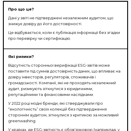
Про що це?
Дані у звіті не підтверджені незалежним аудитом, що
знижує довіру до його достовірності.
Це відбувається, коли є публікація інформації без згадки
про перевірку чи сертифікацію.
Які ризики?
Відсутність сторонньої верифікації ESG-звітів може
поставити під сумнів достовірність даних, що впливає на
довіру інвесторів, регуляторів, споживачів і
громадськості. Компанії, які не проходять незалежний
аудит, ризикують зіткнутися з юридичними,
репутаційними та фінансовими наслідками.
У 2022 році модні бренди, які стверджували про
“екологічність” своїх колекцій без підтвердження
стороннім аудитом, зіткнулися з критикою за можливий
greenwashing.
У країнах, де ESG-звітність є обов’язковою (наприклад, у