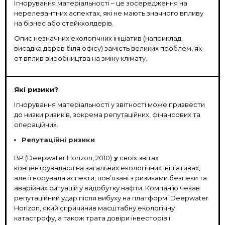
Ігнорування матеріальності – це зосередження на
нерелевантних аспектах, які не мають значного впливу
на бізнес або стейкхолдерів.
Опис незначних екологічних ініціатив (наприклад,
висадка дерев біля офісу) замість великих проблем, як-
от вплив виробництва на зміну клімату.
Які ризики?
Ігнорування матеріальності у звітності може призвести
до низки ризиків, зокрема репутаційних, фінансових та
операційних
.
Репутаційні ризики
BP (Deepwater Horizon, 2010)
у
своїх звітах
концентрувалася на загальних екологічних ініціативах,
але ігнорувала аспекти, пов’язані з ризиками безпеки та
аварійних ситуацій у видобутку нафти. Компанію чекав
репутаційний удар після вибуху на платформі Deepwater
Horizon, який спричинив масштабну екологічну
катастрофу, а також трата довіри інвесторів і