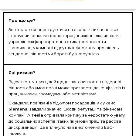
Про що це?
Звіти часто концентруються на екологічних аспектах,
ігноруючи соціальні (права працівників, інклюзивність) і
управлінські (корпоративна етика) компоненти.
Наприклад, у компанії відсутня інформація про рівень
гендерної рівності чи боротьбу з корупцією.
Які ризики?
Відсутність чітких цілей щодо інклюзивності, гендерної
рівності або умов праці може призвести до конфліктів із
працівниками, громадами або активістами.
Скандали, пов’язані з підкупом посадовців, як у кейсі
Siemens,
завдали значної шкоди репутації та фінансам
компанії. А
Tesla
отримала критику за недостатню увагу
до соціальних аспектів, таких як умови праці та расова
дискримінація. Це вплинуло на її виключення з ESG-
індексів.