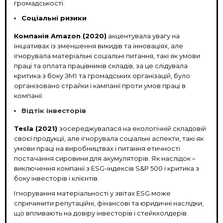
громадськості.
Соціальні ризики
Компанія Amazon (2020)
акцентувала увагу на
ініціативах із зменшення викидів та інноваціях, але
ігнорувала матеріальні соціальні питання, такі як умови
праці та оплата працівників складів, за це слідувала
критика з боку ЗМІ та громадських організацій, було
організовано страйки і кампанії проти умов праці в
компанії.
Відтік інвесторів
Tesla (2021)
зосереджувалася на екологічній складовій
своєї продукції, але ігнорувала соціальні аспекти, такі як
умови праці на виробництвах і питання етичності
постачання сировини для акумуляторів. Як наслідок –
виключення компанії з ESG-індексів S&P 500 і критика з
боку інвесторів і клієнтів.
Ігнорування матеріальності у звітах ESG може
спричинити репутаційні, фінансові та юридичні наслідки,
що впливають на довіру інвесторів і стейкхолдерів.