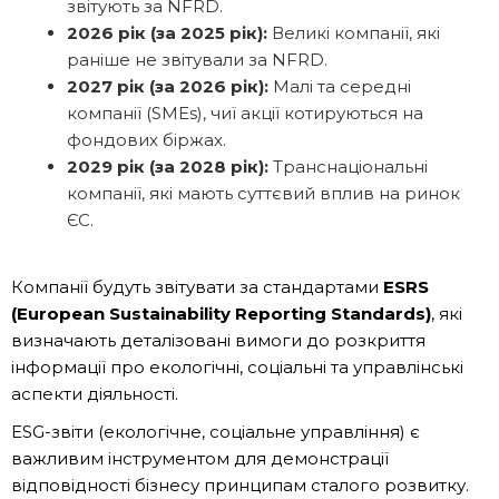
звітують за NFRD.
2026 рік (за 2025 рік):
Великі компанії, які
раніше не звітували за NFRD.
2027 рік (за 2026 рік):
Малі та середні
компанії (SMEs), чиї акції котируються на
фондових біржах.
2029 рік (за 2028 рік):
Транснаціональні
компанії, які мають суттєвий вплив на ринок
ЄС.
Компанії будуть звітувати за стандартами
ESRS
(European Sustainability Reporting Standards)
, які
визначають деталізовані вимоги до розкриття
інформації про екологічні, соціальні та управлінські
аспекти діяльності.
ESG-звіти (екологічне, соціальне управління) є
важливим інструментом для демонстрації
відповідності бізнесу принципам сталого розвитку.