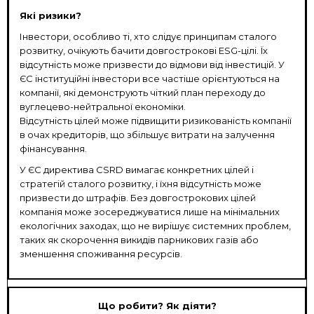
Які ризики?
Інвестори, особливо ті, хто слідує принципам сталого
розвитку, очікують бачити довгострокові ESG-цілі. Їх
відсутність може призвести до відмови від інвестицій. У
ЄС інституційні інвестори все частіше орієнтуються на
компанії, які демонструють чіткий план переходу до
вуглецево-нейтральної економіки.
Відсутність цілей може підвищити ризикованість компанії
в очах кредиторів, що збільшує витрати на залучення
фінансування.
У ЄС директива CSRD вимагає конкретних цілей і
стратегій сталого розвитку, і їхня відсутність може
призвести до штрафів. Без довгострокових цілей
компанія може зосереджуватися лише на мінімальних
екологічних заходах, що не вирішує системних проблем,
таких як скорочення викидів парникових газів або
зменшення споживання ресурсів.
Що робити? Як діяти?