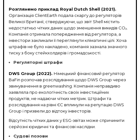
Розглянемо приклад Royal Dutch Shell (2021).
Організація ClientEarth подала скаргу до регуляторів
Великої Британії, стверджуючи, що звіт Shell містить
недостатньо чітких даних щодо зменшення викидів CO₂.
Компанія отримала попередження від регулятора, а
інвестори закликали її переглянути кліматичні цілі. Хоча
штрафів не було накладено, компанія зазнала значного
тиску з боку стейкхолдерів і громадськості.
Регуляторні штрафи
DWS Group (2022).
Німецький фінансовий регулятор
BaFin розпочав розслідування щодо DWS Group через
звинувачення в greenwashing. Компанія неправдиво
заявляла про екологічність своїх інвестиційних
продуктів, не надаючи чітких метрик. Штрафи та
розслідування на рівні ЄС вплинули на репутацію DWS
Group і призвели до відтоку інвесторів.
Відсутність чітких даних у ESG-звітах може спричинити
серйозні юридичні та фінансові наслідки.
Судові позови