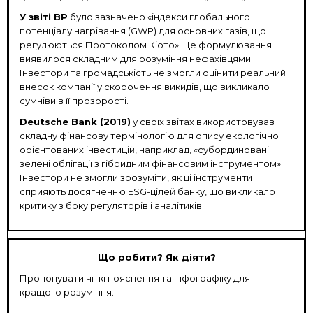
У звіті BP
було зазначено «індекси глобального
потенціалу нагрівання (GWP) для основних газів, що
регулюються Протоколом Кіото». Це формулювання
виявилося складним для розуміння нефахівцями.
Інвестори та громадськість не змогли оцінити реальний
внесок компанії у скорочення викидів, що викликало
сумніви в її прозорості.
Deutsche Bank (2019)
у своїх звітах використовував
складну фінансову термінологію для опису екологічно
орієнтованих інвестицій, наприклад, «субординовані
зелені облігації з гібридним фінансовим інструментом»
Інвестори не змогли зрозуміти, як ці інструменти
сприяють досягненню ESG-цілей банку, що викликало
критику з боку регуляторів і аналітиків.
Що робити? Як діяти?
Пропонувати чіткі пояснення та інфографіку для
кращого розуміння.