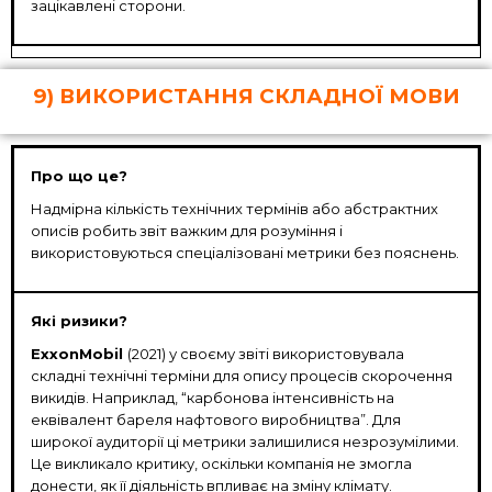
зацікавлені сторони.
9) ВИКОРИСТАННЯ СКЛАДНОЇ МОВИ
Про що це?
Надмірна кількість технічних термінів або абстрактних
описів робить звіт важким для розуміння і
використовуються спеціалізовані метрики без пояснень.
Які ризики?
ExxonMobil
(2021)
у своєму звіті використовувала
складні технічні терміни для опису процесів скорочення
викидів. Наприклад, “карбонова інтенсивність на
еквівалент бареля нафтового виробництва”. Для
широкої аудиторії ці метрики залишилися незрозумілими.
Це викликало критику, оскільки компанія не змогла
донести, як її діяльність впливає на зміну клімату.