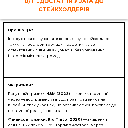
8) НЕДОСТАТНЯ УВАГА ДО
СТЕЙКХОЛДЕРІВ
Про що це?
Ігноруються очікування ключових груп стейкхолдерів,
таких як інвестори, громади, працівники, а звіт
орієнтований лише на акціонерів, без урахування
інтересів місцевих громад.
Які ризики?
Репутаційні ризики:
H&M (2022)
— критика компанії
через недоотриману увагу до прав працівників на
виробництвах у країнах, що розвиваються, призвела до
негативної реакції споживачів.
Фінансові ризики:
Rio Tinto (2020)
— знищення
священних печер Юкен-Гордж в Австралії через