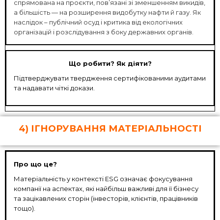
спрямована на проєкти, пов’язані зі зменшенням викидів,
а більшість — на розширення видобутку нафти й газу. Як
наслідок – публічний осуд і критика від екологічних
організацій і розслідування з боку державних органів.
Що робити? Як діяти?
Підтверджувати твердження сертифікованими аудитами
та надавати чіткі докази.
4) ІГНОРУВАННЯ МАТЕРІАЛЬНОСТІ
Про що це?
Матеріальність у контексті ESG означає фокусування
компанії на аспектах, які найбільш важливі для її бізнесу
та зацікавлених сторін (інвесторів, клієнтів, працівників
тощо).