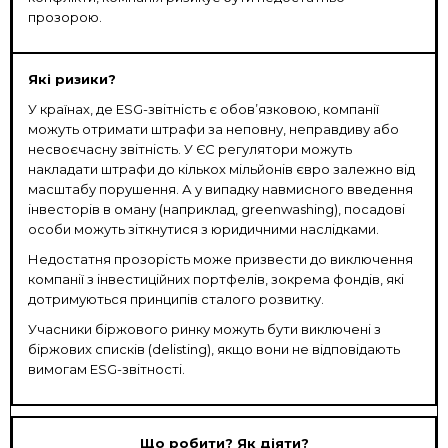
прозорою.
Які ризики?
У країнах, де ESG-звітність є обов
ʼязковою,
компанії
можуть отримати штрафи за неповну, неправдиву або
несвоєчасну звітність. У ЄС регулятори можуть
накладати штрафи до кількох мільйонів євро залежно від
масштабу порушення. А у випадку навмисного введення
інвесторів в оману (наприклад, greenwashing), посадові
особи можуть зіткнутися з юридичними наслідками.
Недостатня прозорість може призвести до виключення
компанії з інвестиційних портфелів, зокрема фондів, які
дотримуються принципів сталого розвитку.
Учасники біржового ринку можуть бути виключені з
біржових списків (delisting), якщо вони не відповідають
вимогам ESG-звітності.
Що робити? Як діяти?