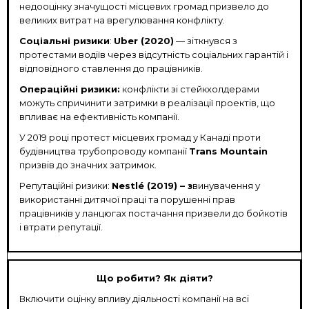
недооцінку значущості місцевих громад призвело до
великих витрат на врегулювання конфлікту.
Соціальні ризики
:
Uber (2020)
— зіткнувся з
протестами водіїв через відсутність соціальних гарантій і
відповідного ставлення до працівників.
Операційні ризики:
конфлікти зі стейкхолдерами
можуть спричинити затримки в реалізації проектів, що
впливає на ефективність компанії.
У 2019 році протест місцевих громад у Канаді проти
будівництва трубопроводу компанії
Trans Mountain
призвів до значних затримок.
Репутаційні ризики:
Nestlé (2019) – з
винувачення у
використанні дитячої праці та порушенні прав
працівників у ланцюгах постачання призвели до бойкотів
і втрати репутації.
Що робити? Як діяти?
Включити оцінку впливу діяльності компанії на всі