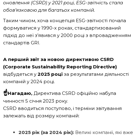
оновлення (CSRD) у 2021 році, ESG-звітність стала
обов’язковою для багатьох компаній.
Таким чином, хоча концепція ESG-звітності почала
формуватися у 1990-х роках, стандартизований
підхід до неї з’явився у 2000 році з впровадженням
стандартів GRI.
А п
ерший звіт за новою директивою CSRD
(Corporate Sustainability Reporting Directive)
відбудеться у
2025 році
за результатами діяльності
компаній у 2024 році.
☝
Нагадаю,
Директива CSRD офіційно набула
чинності 5 січня 2023 року.
CSRD вводиться поступово, і терміни звітування
залежать від розміру компаній:
2025 рік (за 2024 рік):
Великі компанії, які вже