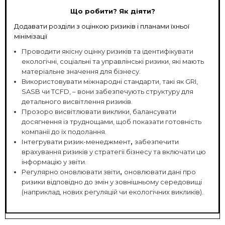
Що робити? Як діяти?
Додавати розділи з оцінкою ризиків і планами їхньої
мінімізації
Проводити якісну оцінку ризиків
та ідентифікувати
екологічні, соціальні та управлінські ризики, які мають
матеріальне значення для бізнесу.
Використовувати міжнародні стандарти
,
такі як GRI,
SASB чи TCFD, – вони забезпечують структуру для
детального висвітлення ризиків.
Прозоро висвітлювати виклики, балансувати
досягнення із труднощами, щоб показати готовність
компанії до їх подолання.
Інтегрувати ризик-менеджмент
,
забезпечити
врахування ризиків у стратегії бізнесу та включати цю
інформацію у звіти.
Регулярно оновлювати звіти
,
оновлювати дані про
ризики відповідно до змін у зовнішньому середовищі
(наприклад, нових регуляцій чи екологічних викликів).