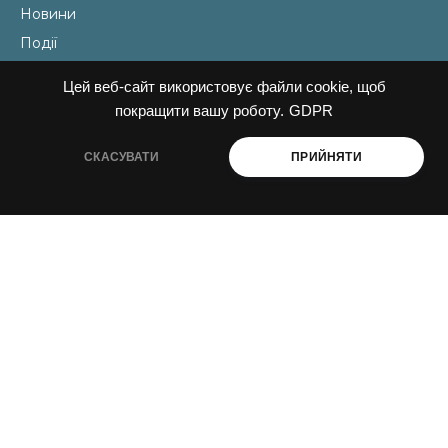
Новини
Події
Наші теми
Цей веб-сайт використовує файли cookie, щоб
Наші ініціативи
покращити вашу роботу.
GDPR
СКАСУВАТИ
ПРИЙНЯТИ
КОНТАКТИ
Email
liudmyla@ukraine-oss.com
Телефон
0 800 330 351
Власний кабінет
ПІДПИСАТИСЬ НА НОВИНИ