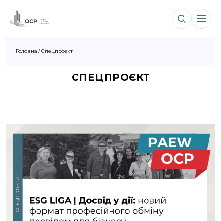
Головна
/
Cпецпроєкт
CПЕЦПРОЄКТ