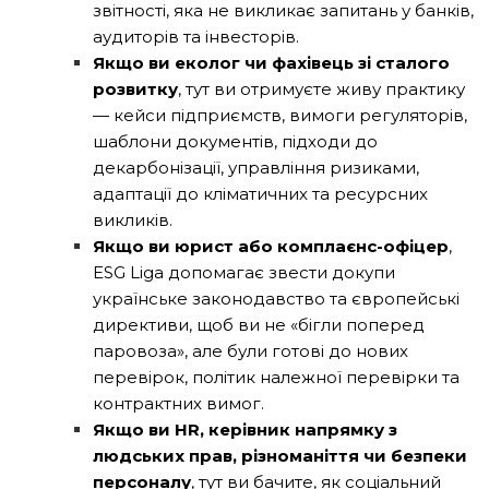
звітності, яка не викликає запитань у банків,
аудиторів та інвесторів.
Якщо ви еколог чи фахівець зі сталого
розвитку
, тут ви отримуєте живу практику
— кейси підприємств, вимоги регуляторів,
шаблони документів, підходи до
декарбонізації, управління ризиками,
адаптації до кліматичних та ресурсних
викликів.
Якщо ви юрист або комплаєнс-офіцер
,
ESG Liga допомагає звести докупи
українське законодавство та європейські
директиви, щоб ви не «бігли поперед
паровоза», але були готові до нових
перевірок, політик належної перевірки та
контрактних вимог.
Якщо ви HR, керівник напрямку з
людських прав, різноманіття чи безпеки
персоналу
, тут ви бачите, як соціальний