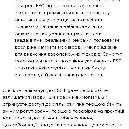
створені ESG Liga, проходять фахівці з
енергетики, промисловості, агросектору,
фінансів, послуг, муніципалітетів. Вони
працюють не лише з вебінарами, а й з
фінальним тестуванням, практичними
завданнями, реальними кейсами, польовими
дослідженнями та міжнародними поїздками
для вивчення європейських підходів. Саме тут
формується перше покоління українських ESG-
практиків, які розуміють не тільки букву
стандартів, а й реалії нашої економіки.
Для компанії вступ до ESG Liga — це спосіб не
залишатися наодинці з новими вимогами. Ви
отримуєте доступ до спільноти, яка першою бачить
зміни у регулюванні, першою перевіряє на практиці
нові вимоги до звітності, фінансування,
декарбонізації, ланцюгів постачання. Це простір, де