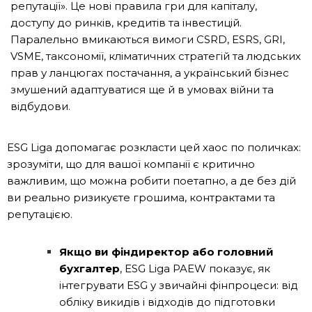
репутації». Це нові правила гри для капіталу,
доступу до ринків, кредитів та інвестицій.
Паралельно вмикаються вимоги CSRD, ESRS, GRI,
VSME, таксономії, кліматичних стратегій та людських
прав у ланцюгах постачання, а український бізнес
змушений адаптуватися ще й в умовах війни та
відбудови.
ESG Liga допомагає розкласти цей хаос по поличках:
зрозуміти, що для вашої компанії є критично
важливим, що можна робити поетапно, а де без дій
ви реально ризикуєте грошима, контрактами та
репутацією.
Якщо ви фіндиректор або головний
бухгалтер
, ESG Liga PAEW показує, як
інтегрувати ESG у звичайні фінпроцеси: від
обліку викидів і відходів до підготовки