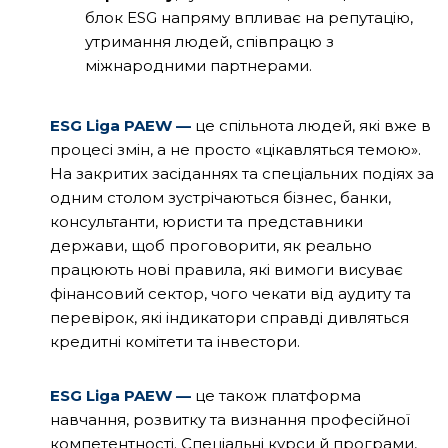
блок ESG напряму впливає на репутацію,
утримання людей, співпрацю з
міжнародними партнерами.
ESG Liga PAEW —
це спільнота людей, які вже в
процесі змін, а не просто «цікавляться темою».
На закритих засіданнях та спеціальних подіях за
одним столом зустрічаються бізнес, банки,
консультанти, юристи та представники
держави, щоб проговорити, як реально
працюють нові правила, які вимоги висуває
фінансовий сектор, чого чекати від аудиту та
перевірок, які індикатори справді дивляться
кредитні комітети та інвестори.
ESG Liga PAEW —
це також платформа
навчання, розвитку та визнання професійної
компетентності. Спеціальні курси й програми,