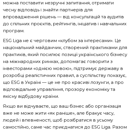
можна поставити незручні запитання, отримати
чесну відповідь і знайти партнерів для
впровадження рішень — від консультацій та аудитів
до спільних проєктів, рейтингів, ініціатив і навчальних
програм.
ESG Liga не є черговим «клубом за інтересами». Це
національний майданчик, створений практиками для
практиків, який посилює позиції українського бізнесу
на міжнародних ринках, допомагає говорити з
інвесторами «однією мовою», підтримує державу в
розробці реалістичних правил, а суспільству показує,
що ESG в Україні — це не про красиві лозунги, а про
відповідальне управління, прозору економіку та
якісну відбудову країни.
Якщо ви відчуваєте, що ваш бізнес або організація
вже не може жити «як раніше», але бракує часу,
людей і впевненості, щоб розібратися в усьому
самостійно, саме час приєднатися до ESG Liga. Разом