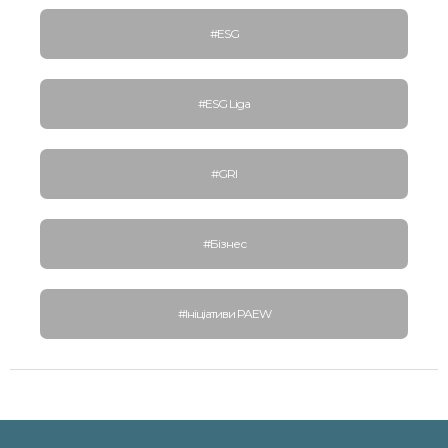
#ESG
#ESG Liga
#GRI
#Бізнес
#Ініціативи PAEW