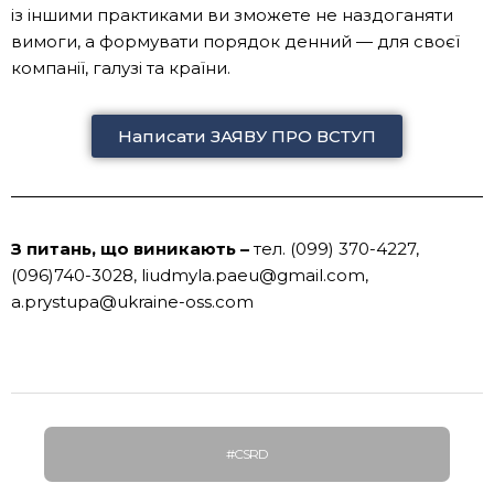
із іншими практиками ви зможете не наздоганяти
вимоги, а формувати порядок денний — для своєї
компанії, галузі та країни.
Написати ЗАЯВУ ПРО ВСТУП
З питань, що виникають –
тел. (099) 370-4227,
(096)740-3028,
liudmyla.paeu@gmail.com
,
a.prystupa@ukraine-oss.com
#CSRD