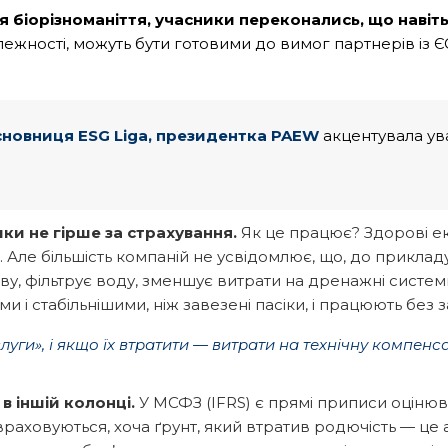
 біорізноманіття, учасники переконались, що н
авіт
алежності, можуть бути готовими до вимог партнерів із ЄС
сновниця E
SG Liga
, президентка
PAEW
акцентувала ува
ики не гірше за страхування
.
Як це працює? Здорові 
Але більшість компаній не усвідомлює, що, до прикладу
у, фільтрує воду, зменшує витрати на дренажні системи,
 і стабільнішими, ніж завезені пасіки, і працюють без 
слуги
»
, і якщо їх втратити — витрати на технічну компенса
в іншій колонці
.
У МСФЗ (IFRS) є прямі приписи оцінюв
аховуються, хоча ґрунт, який втратив родючість — це ак