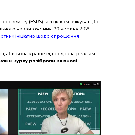
розвитку (ESRS), які цілком очікувані, бо
ативного навантаження. 20 червня 2025
етних ініціатив щодо спрощення
ті, аби вона краще відповідала реаліям
ками курсу розібрали ключові