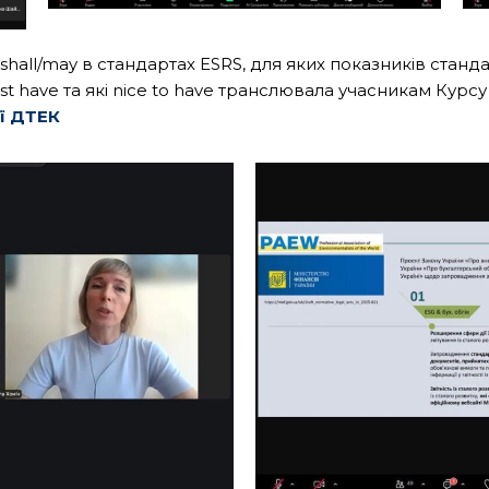
all/may в стандартах ESRS, для яких показників станда
t have та які nice to have транслювала учасникам Курсу
ії ДТЕК