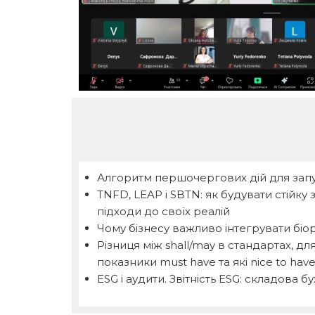
Алгоритм першочергових дій для запус
TNFD, LEAP і SBTN: як будувати стійку з
підходи до своїх реалій
Чому бізнесу важливо інтегрувати біорі
Різниця між shall/may в стандартах, д
показники must have та які nice to hav
ESG і аудити. Звітність ESG: складова 