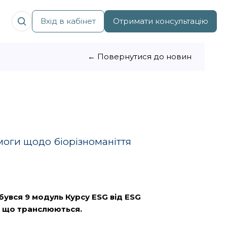
Вхід в кабінет
Отримати консультацію
← Повернутися до новин
моги щодо біорізноманіття
ідбувся 9 модуль Курсу
ESG
від
ESG
ь, що транслюються.