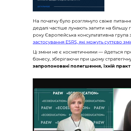
На початку було розглянуто свіже питання 
дедалі частіше лунають запити на більшу 
року Європейська консультативна група з
застосування ESRS, які можуть суттєво змі
Ці зміни не є косметичними — йдеться про
бізнесу, зберігаючи при цьому стратегічн
запропоновані полегшення, їхній прак