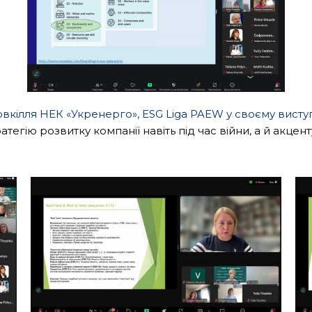
вкілля НЕК «Укренерго», ESG Liga PAEW у своєму висту
ратегію розвитку компанії навіть під час війни, а й акце