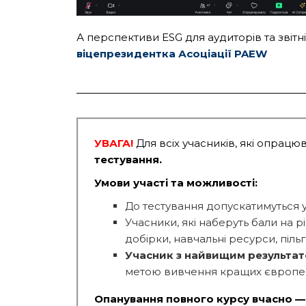
А перспективи ESG для аудиторів та звітн
віцепрезидентка Асоціації
PAEW
УВАГА!
Для всіх учасників, які опрац
тестування
.
Умови участі та можливості:
До тестування допускатимуться у
Учасники, які наберуть бали на р
добірки, навчальні ресурси, піль
Учасник з найвищим результат
метою вивчення кращих європейс
Опанування повного курсу вчасно — н