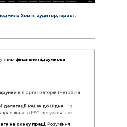
юдмила Хоміч, аудитор, юрист,
ступним
фінальн
е
підсумков
е
дарунки
від організаторів (методичні
ї делегації PAEW до Відня
— з
управління та ESG-регулювання.
вага на ринку праці
. Розуміння