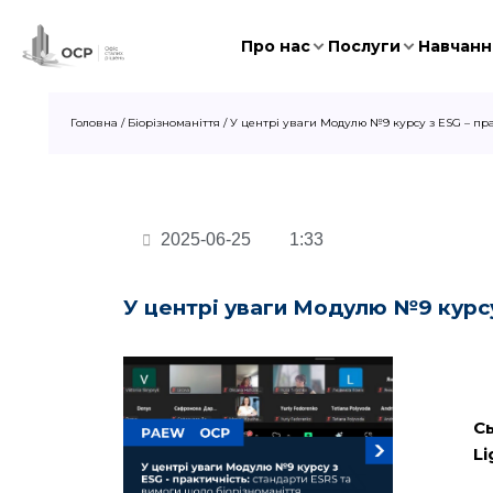
Про нас
Послуги
Навчання
Головна
/
Біорізноманіття
/
У центрі уваги Модулю №9 курсу з ESG – пра
2025-06-25
1:33
У центрі уваги Модулю №9 курсу
Сь
Li