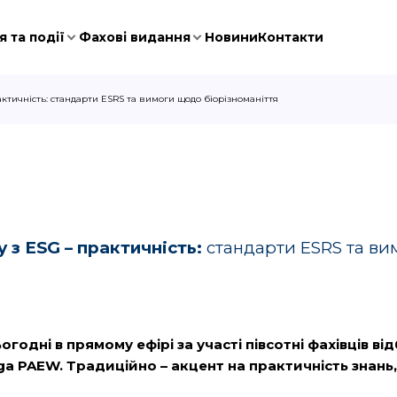
 та події
Фахові видання
Новини
Контакти
ктичність: стандарти ESRS та вимоги щодо біорізноманіття
 з ESG – практичність:
стандарти ESRS та ви
огодні в прямому ефірі за участі півсотні фахівців в
ga
PAEW
. Традиційно – акцент на практичність знан