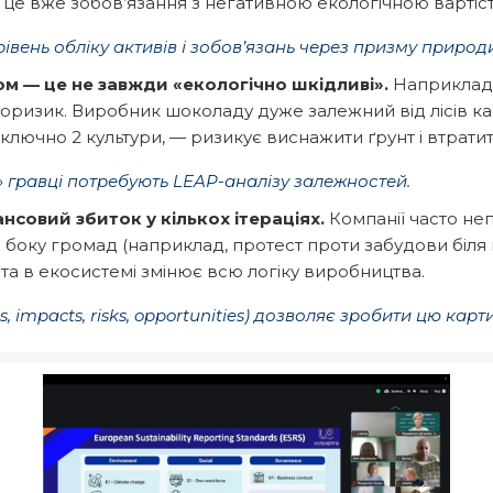
 це вже зобов’язання з негативною екологічною вартіс
 рівень обліку активів і зобов’язань через призму природ
ом — це не завжди
«
екологічно шкідливі
».
Наприклад,
оризик. Виробник шоколаду дуже залежний від лісів ка
ючно 2 культури, — ризикує виснажити ґрунт і втратит
»
гравці потребують LEAP-аналізу залежностей.
нсовий збиток у кількох ітераціях
.
Компанії часто не
 боку громад (наприклад, протест проти забудови біля 
та в екосистемі змінює всю логіку виробництва.
, impacts, risks, opportunities) дозволяє зробити цю кар