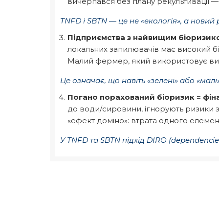
вичерпався без плану рекультивації —
TNFD і SBTN — це не
«
екологія
»
, а новий
Підприємства з найвищим біоризик
локальних запилювачів має високий бі
Малий фермер, який використовує викл
Це означає, що навіть
«
зелені
»
або
«
малі
Погано порахований біоризик = фіна
до води/сировини, ігнорують ризики з
«ефект доміно»: втрата одного елемен
У TNFD та SBTN підхід DIRO (dependencies