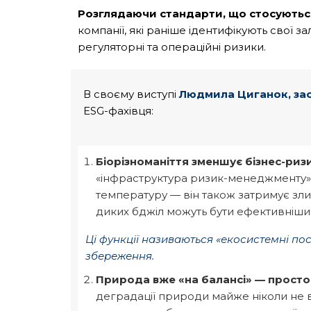
Розглядаючи стандарти, що стосуються
компанії, які раніше ідентифікують свої з
регуляторні та операційні ризики.
В своєму виступі
Людмила Циганок, за
ESG-фахівця:
Біорізноманіття зменшує бізнес-риз
«інфраструктура ризик-менеджменту». 
температуру — він також затримує злив
диких бджіл можуть бути ефективнішими
Ці функції називаються
«
екосистемні по
збереження.
Природа вже
«
на балансі
»
— просто 
деградації природи майже ніколи не вр