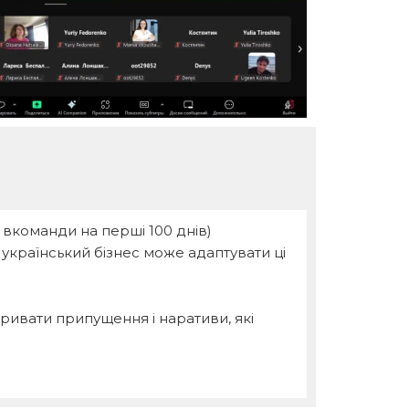
 вкоманди на перші 100 днів)
Як український бізнес може адаптувати ці
кривати припущення і наративи, які