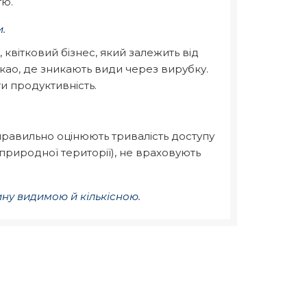
тю.
и.
 квітковий бізнес, який залежить від
као, де зникають види через вирубку.
и продуктивність.
правильно оцінюють тривалість доступу
природної території), не враховують
тину видимою й кількісною.