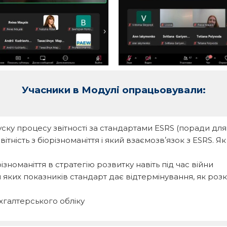
Учасники в Модулі опрацьовували:
ку процесу звітності за стандартами ESRS (поради для
вітність з біорізноманіття і який взаємозвʼязок з ESRS. 
зноманіття в стратегію розвитку навіть під час війни
ля яких показників стандарт дає відтермінування, як роз
e
бухгалтерського обліку