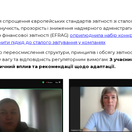
спрощення європейських стандартів звітності зі сталого 
гнучкість, прозорість і зниження надмірного адміністр
 фінансової звітності (EFRAG)
оприлюднила набір конкр
нити підхід до сталого звітування у компаніях
 переосмислення структури, принципів і обсягу звітнос
у вагу та відповідність регуляторним вимогам.
З учасни
тичний вплив та рекомендації щодо адаптації.