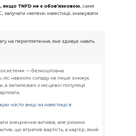
ь
,
якщо TNFD не є обов’язковою
, cаме
, залучати «зелені» інвестиції, знижувати
гу на переплетення, яке здивує навіть
екосистеми — безкоштовна
, ліс навколо складу не лише знижує
 а запилювачі з місцевої популяції
зарплати.
цію часто вищі за інвестиції в
ати знецінення активів, але ризики
тив, що втратив вартість, а кар’єр, який