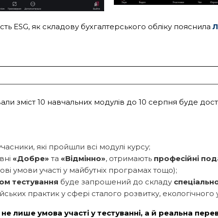
ість ESG, як складову бухгалтерського обліку пояснила
Л
ювали зміст 10 навчальних модулів до 10 серпня буде до
часники, які пройшли всі модулі курсу;
івні
«Добре»
та
«Відмінно»
, отримають
професійні по
гові умови участі у майбутніх програмах тощо);
ом тестування
буде запрошений до складу
спеціально
ьких практик у сфері сталого розвитку, екологічного 
е лише умова участі у тестуванні, а й реальна пере