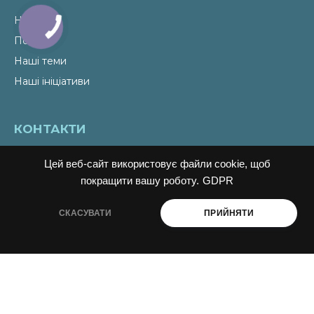
Новини
Події
Наші теми
Наші ініціативи
КОНТАКТИ
Email
liudmyla@ukraine-oss.com
Цей веб-сайт використовує файли cookie, щоб
Телефон
0 800 330 351
покращити вашу роботу.
GDPR
Власний кабінет
СКАСУВАТИ
ПРИЙНЯТИ
ПІДПИСАТИСЬ НА НОВИНИ