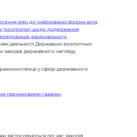
есення змін до уніфікованої форми акта,
ду (контролю) щодо додержання
середовища, раціонального
м діяльності Державної екологічної
ових заходів державного нагляду
ержекоінспекції у сфері державного
ими парниковими газами»
;
і застосовуються під час заходів