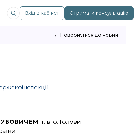
Вхід в кабінет
Отримати консультацію
← Повернутися до новин
Держекоінспекції
ЗУБОВИЧЕ
М
,
т. в. о. Голови
раїни