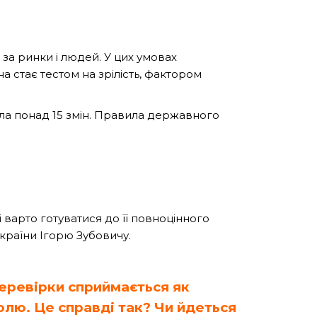
 за ринки і людей. У цих умовах
а стає тестом на зрілість, фактором
ла понад 15 змін. Правила державного
 варто готуватися до її повноцінного
України Ігорю Зубовичу.
еревірки сприймається як
лю. Це справді так? Чи йдеться