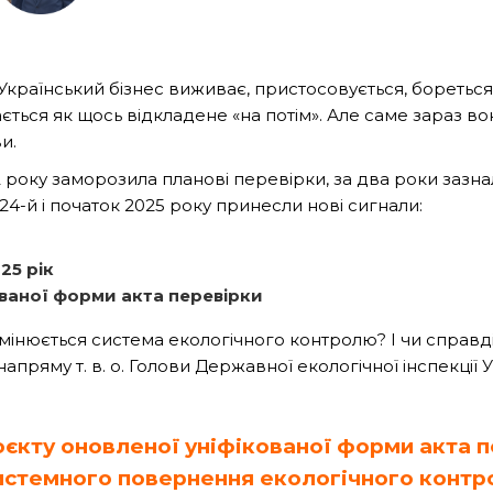
а. Український бізнес виживає, пристосовується, бореться
ється як щось відкладене «на потім». Але саме зараз вон
и.
року заморозила планові перевірки, за два роки зазна
24-й і початок 2025 року принесли нові сигнали:
25 рік
ованої форми акта перевірки
мінюється система екологічного контролю? І чи справді
пряму т. в. о. Голови Державної екологічної інспекції 
єкту оновленої уніфікованої форми акта п
истемного повернення екологічного контро