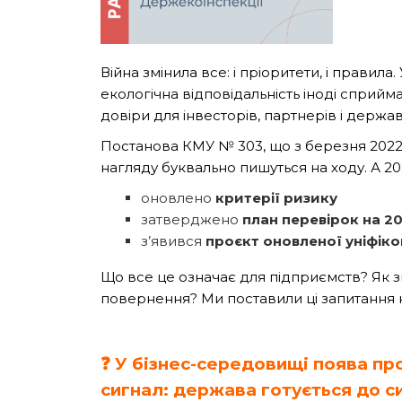
Війна змінила все: і пріоритети, і правил
екологічна відповідальність іноді сприйма
довіри для інвесторів, партнерів і держав
Постанова КМУ № 303, що з березня 2022 
нагляду буквально пишуться на ходу. А 20
оновлено
критерії ризику
затверджено
план перевірок на 20
з’явився
проєкт оновленої уніфік
Що все це означає для підприємств? Як з
повернення? Ми поставили ці запитання на
❓ У
бізнес-середовищі поява про
сигнал: держава готується до с