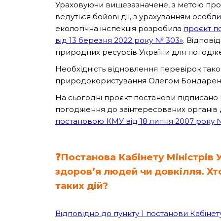
Ураховуючи вищезазначене, з метою пров
ведуться бойові дії, з урахуванням особ
екологічна інспекція розробила
проєкт по
від 13 березня 2022 року № 303»
. Відпові
природних ресурсів України для погодже
Необхідність відновлення перевірок тако
природокористування Олегом Бондарен
На сьогодні проєкт постанови підписано 
погодження до заінтересованих органів
постановою КМУ від 18 липня 2007 року 
❓
Постанова Кабінету Міністрів 
здоров’я людей чи довкілля. Хт
таких дій?
Відповідно до пункту 1 постанови Кабінет