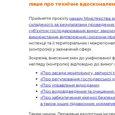
лише про технічне вдосконале
Прийняття проєкту
наказу Міністерства з
складеного за результатами проведення
суб’єктом господарювання вимог законо
використання, відтворення і охорони пр
інспекції та її територіальних і міжрегіо
(контролю) у зазначеній сфері.
Зокрема, внесення змін до уніфікованої 
нагляду (контролю) відповідно до вимог н
«Про засади моніторингу, звітності 
«Про регулювання господарської д
«Про управління відходами»
;
«Про водовідведення та очищення с
«Про забезпечення хімічної безпеки
а також інших підзаконних нормати
Таким чином, Державна екологічна інспек