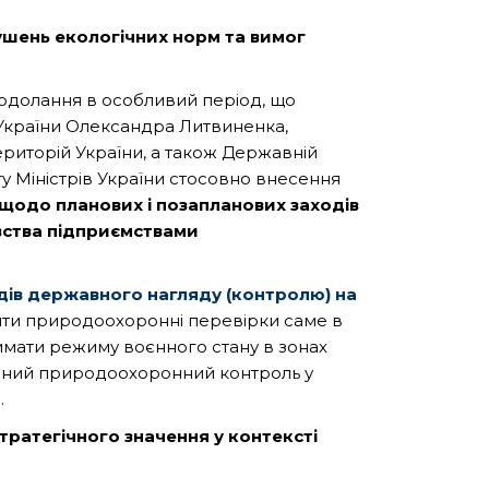
шень екологічних норм та вимог
подолання в особливий період, що
 України Олександра Литвиненка,
ериторій України, а також Державній
у Міністрів України стосовно внесення
и щодо планових і позапланових заходів
вства підприємствами
дів державного нагляду (контролю) на
ити природоохоронні перевірки саме в
римати режиму воєнного стану в зонах
тивний природоохоронний контроль у
.
тратегічного значення у контексті