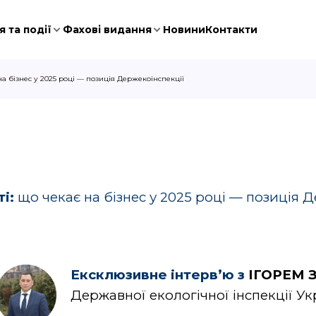
 та події
Фахові видання
Новини
Контакти
 на бізнес у 2025 році — позиція Держекоінспекції
і:
що чекає на бізнес у 2025 році — позиція 
Ексклюзивне інтервʼю з
ІГОРЕМ 
Державної екологічної інспекції Ук