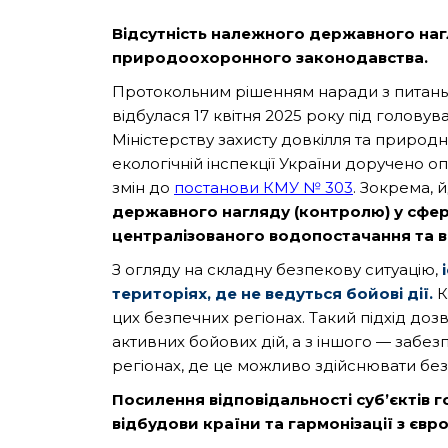
Відсутність належного державного наг
природоохоронного законодавства.
Протокольним рішенням наради з питань а
відбулася 17 квітня 2025 року під голов
Міністерству захисту довкілля та природн
екологічній інспекції України доручено 
змін до
постанови КМУ № 303
. Зокрема, 
державного нагляду (контролю) у сфе
централізованого водопостачання та 
З огляду на складну безпекову ситуацію,
і
територіях, де не ведуться бойові дії.
К
цих безпечних регіонах. Такий підхід до
активних бойових дій, а з іншого — заб
регіонах, де це можливо здійснювати без 
Посилення відповідальності суб’єктів
відбудови країни та гармонізації з є