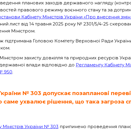
едення планових заходів державного нагляду (контрол
ливостей правового режиму воєнного стану та за дотри
станови Кабінету Міністрів України «Про внесення змін
дний лист від 14 травня 2025 року № 2301/5/4-25 скерова
ння Міністром.
ж підтримана Головою Комітету Верховної Ради України 
ком.
Міністром захисту довкілля та природних ресурсів Укр
 державної влади відповідно до
Регламенту Кабінету Мі
№ 950
.
України № 303 допускає позапланові перевір
о саме ухвалює рішення, що така загроза с
у Міністрів України № 303
припинено проведення планов