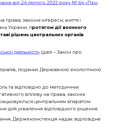
аїни від 24 лютого 2022 року № 64 «Про
а права, законні інтереси, життя і
нь України, п
ротягом дії воєнного
таві рішень центральних органів
ької діяльності»
(далі – Закон про
теріалів, поданих Державною екологічною
роль та відповідно до методичних
ативного впливу на права, законні
опрацьовуються центральним апаратом
їни для ухвалення відповідного рішення.
ання, Держекоінспекція надає відповідне