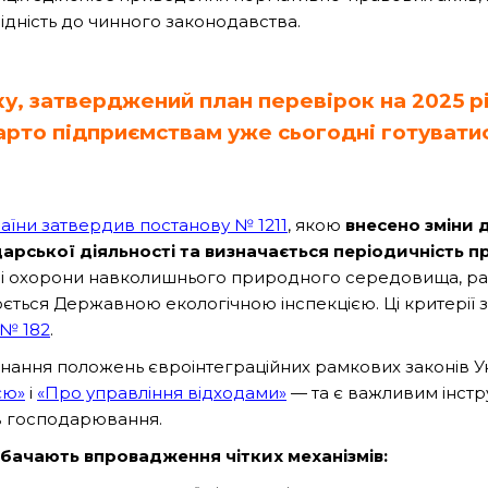
ідність до чинного законодавства.
у, затверджений план перевірок на 2025 рі
арто підприємствам уже сьогодні готувати
раїни затвердив постанову № 1211
, якою
внесено зміни 
арської діяльності та визначається періодичність 
і охорони навколишнього природного середовища, рац
ється Державною екологічною інспекцією. Ці критерії
 № 182
.
нання положень євроінтеграційних рамкових законів 
єю»
і
«Про управління відходами»
— та є важливим інст
ів господарювання.
бачають впровадження чітких механізмів: