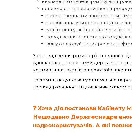
визначення ступеня ризику від прова
встановлення періодичності проведе
забезпечення хімічної безпеки та у
запобігання утворенню та управлін
моніторингу, звітності та верифікаці
поводження з генетично модифікова
обігу озоноруйнівних речовин і фто
Запровадження ризик-орієнтованого пі
вдосконаленню системи державного нагл
контрольних заходів, а також забезпечить 
Такі зміни дадуть змогу оптимально пере
господарювання з підвищеним рівнем ри
❓
Хоча дія постанови Кабінету Мі
Нещодавно Держгеонадра анонс
надрокористувачів. А які повн