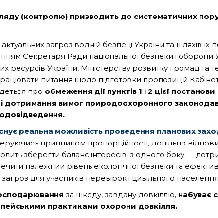
ляду (контролю) призводить до систематичних пору
ктуальних загроз водній безпеці України та шляхів їх 
уванням Секретаря Ради національної безпеки і оборони
их ресурсів України, Міністерству розвитку громад та т
опрацювати питання щодо підготовки пропозицій Кабінет
йдеться про
обмеження дії пунктів 1 і 2 цієї постанов
рі дотримання вимог природоохоронного законода
водовідведення.
снує реальна можливість проведення планових захо
еруючись принципом пропорційності, доцільно віднов
зволить зберегти баланс інтересів: з одного боку — дот
езпечити належний рівень екологічної безпеки та ефек
загроз для учасників перевірок і цивільного населення
 господарювання
за шкоду, завдану довкіллю,
набуває с
вропейськими практиками охорони довкілля.