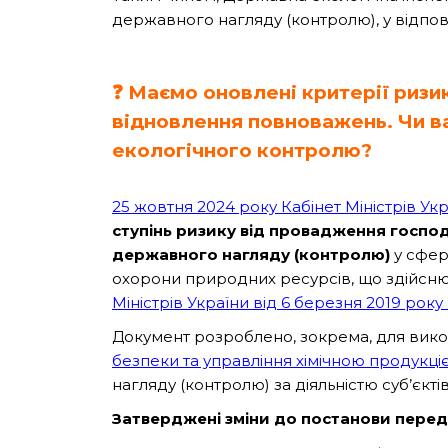
державного нагляду (контролю), у відпов
❓
Маємо оновлені критерії ризик
відновлення повноважень. Чи в
екологічного контролю?
25 жовтня 2024 року Кабінет Міністрів Ук
ступінь ризику від провадження господ
державного нагляду (контролю)
у сфер
охорони природних ресурсів, що здійсню
Міністрів України від 6 березня 2019 року
Документ розроблено, зокрема, для вико
безпеки та управління хімічною продукці
нагляду (контролю) за діяльністю суб’єкт
Затверджені зміни до постанови перед