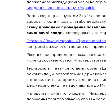
державного нагляду (контролю) на періо
введення воєнного стану в Україні»
.
Водночас, згідно з пунктом 2 цієї ж поста
здоров’я людини, довкілля або державну 
стану дозволено проведення позаплано
виконавчої влади,
відповідальних за фо
Статтею 6 Закону України «Про основні з
контроль) визначено підстави для прове
Рішення про проведення позапланового з
інспекцією, ухвалюється Міністерством за
Територіальні та міжрегіональні органи 
рекомендацій, розроблених Держекоінспек
інтереси, життя і здоров’я людини та н
Держекоінспекції та надсилаються до Мін
На підставі прийнятого рішення Міністе
доручення територіальному або міжрегіон