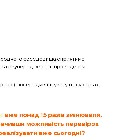
риродного середовища сприятиме
і та неупередженості проведення
ролю), зосередивши увагу на суб’єктах
ї вже понад 15 разів змінювали.
бачивши можливість перевірок
еалізувати вже сьогодні?