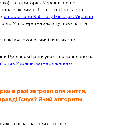
ю) на територіях України, де не
мання всіх вимог безпеки, Державна
 до постанови Кабінету Міністрів України
но до Міністерства захисту довкілля та
з питань екологічної політики та
аїни Русланом Гринчуком і направлено на
ністрів України, затвердженого
ки в разі загрози для життя,
правді існує? Який алгоритм
их та позапланових заходів