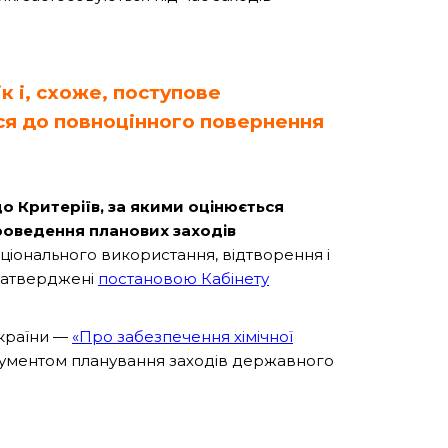
к і, схоже, поступове
ся до повноцінного повернення
до Критеріїв, за якими оцінюється
проведення планових заходів
іонального використання, відтворення і
 затверджені
постановою Кабінету
України —
«Про забезпечення хімічної
рументом планування заходів державного