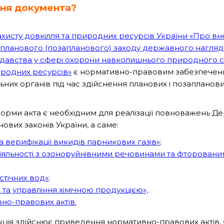
ння документа?
ахисту довкілля та природних ресурсів України «Про вн
 планового (позапланового) заходу державного нагля
давства у сфері охорони навколишнього природного 
иродних ресурсів»
є нормативно-правовим забезпечення
нальних органів під час здійснення планових і позаплан
форми акта є необхідним для реалізації повноважень Д
ових законів України, а саме:
та верифікації викидів парникових газів»
;
іяльності з озоноруйнівними речовинами та фторован
тічних вод»
;
 та управління хімічною продукцією»,
вно-правових актів
.
ція здійснює приведення нормативно-правових актів, як