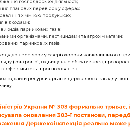
дження господарської діяльності;
ння планових перевірок у сферах:
правління хімічною продукцією;
ня відходами;
ї викидів парникових газів;
ними організмами, пестицидами та агрохімікатами;
рованих парникових газів.
дходу до перевірок у сфері охорони навколишнього п
яду (контролю), підвищенню об’єктивності, прозорост
їх ефективність і прогнозованість.
розподілити ресурси органів державного нагляду (конт
зику.
ністрів України № 303 формально триває, ї
увала оновлення 303-ї постанови, перед
оваження Держекоінспекція реально може р