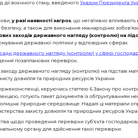
д дії воєнного стану, введеного
Указом Президента Укр
нови,
у разі наявності загроз
, що негативно впливають н
безпеку, а також для виконання міжнародних зобов’яза
вих заходів державного нагляду (контролю) на підс
рмування державної політики у відповідних сферах.
асади державного нагляду (контролю) у сфері господарс
дення позапланових перевірок.
аходу державного нагляду (контролю) на підставі ма
хисту довкілля та природних ресурсів України.
Держекоінспекції, керуючись статтею 6 Закону про конт
цією, готують пакет документів із обґрунтуванням нег
авколишнє природне середовище. Надалі ці матеріали 
істерства захисту довкілля та природних ресурсів Укра
рства щодо проведення перевірки суб’єкта господарюв
альному органу для здійснення такої перевірки.