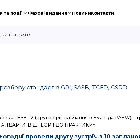
 та події
Фахові видання
Новини
Контакти
 SASB, TCFD, CSRD
озбору стандартів GRI, SASB, TCFD, CSRD
риває LEVEL 2 (другий рік навчання в ESG Liga PAEW) –
ТАНДАРТИ: ВІД ТЕОРІЇ ДО ПРАКТИКИ»
ьогодні провели другу зустріч з 10 заплано