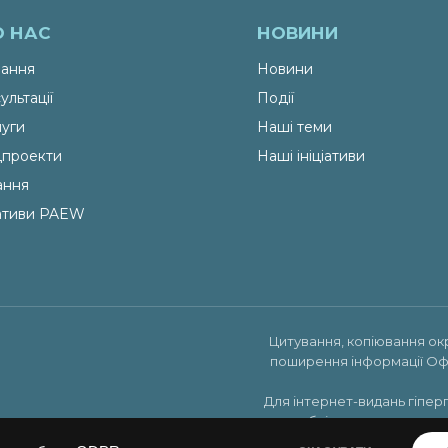
О НАС
НОВИНИ
ання
Новини
ультації
Події
уги
Наші теми
проекти
Наші ініціативи
ання
іативи PAEW
Цитування, копіювання ок
поширення інформації Оф
Для інтернет-видань гіпер
публікуватись на права