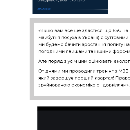
«Якщо вам все ще здається, що ESG не на
майбутня посуха в Україні) є суттєвим
ми будемо бачити зростання попиту на 
погодними явищами та іншими форс-
Але поряд з усім цим оцінювати еколог
От днями ми проводили тренінг з МЗВ і
який завершує перший квартал! Правов
зруйнованою економікою і довкіллям»