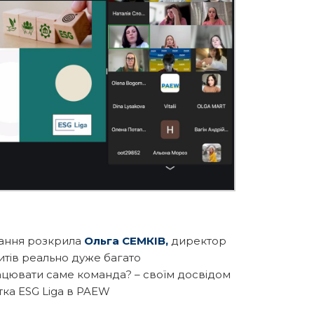
итання розкрила
Ольга СЕМКІВ,
директор
питів реально дуже багато
рацювати саме команда? – своїм досвідом
ртка ESG Liga в PAEW