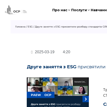
Про нас
Послуги
Навчання
Головна
/
ESG
/
Друге заняття з ESG присвятили розбору стандартів GRI,
2025-03-19
4:20
Друге заняття з
ESG
присвятили р
Т
С
С