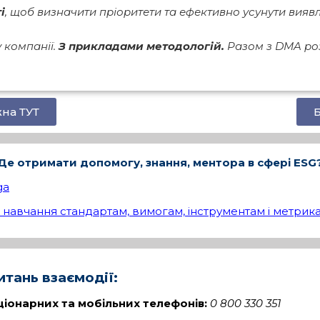
і
, щоб визначити пріоритети та ефективно усунути виявл
у компанії.
З прикладами методологій.
Разом з DMA розг
на ТУТ
Б
Де отримати допомогу, знання, ментора в сфері
ESG
ga
я навчання стандартам, вимогам, інструментам і метрик
итань взаємодії:
ціонарних та мобільних телефонів:
0 800 330 351