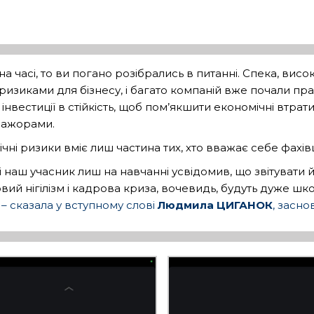
 часі, то ви погано розібрались в питанні. Спека, висока
и ризиками для бізнесу, і багато компаній вже почали 
інвестиції в стійкість, щоб пом’якшити економічні втра
мажорами.
ічні ризики вміє лиш частина тих, хто вважає себе фахі
 наш учасник лиш на навчанні усвідомив, що звітувати й
ий нігілізм і кадрова криза, вочевидь, будуть дуже шк
,
– сказала у вступному слові
Людмила ЦИГАНОК
, засно