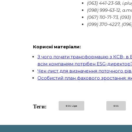
(063) 441-23-58, i.
(098) 999-63-12, a.
(067) 110-71-73, (0
(099) 370-4227, (09
Корисні матеріали:
З чого почати трансформацію з КСВ- в E
всім компаніям потрібен ESG-директор
Чек-лист для визначення поточного рів
Особистий план фахового зростання: як 
Теги:
ESG Liga
ESG