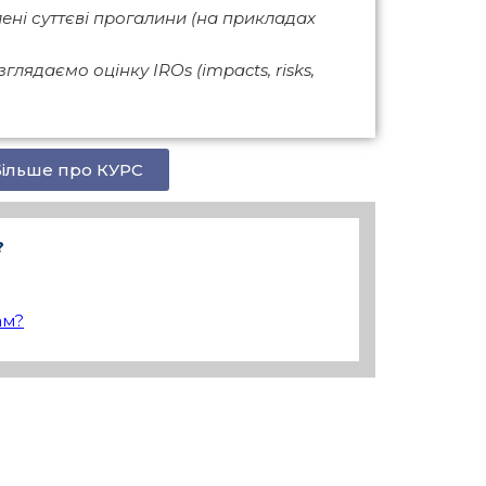
ені суттєві прогалини (на прикладах
лядаємо оцінку IROs (impacts, risks,
ільше про КУРС
?
ам?