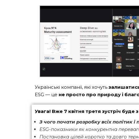
Українські компанії, які хочуть
залишатись
ESG — це
не просто про природу і благо
Увага! Вже
7 квітня
третя зустріч буде 
З чого почати розробку всіх політик і 
ESG-показники як конкурентна переваг
Постановка цілей коротко та довго тер