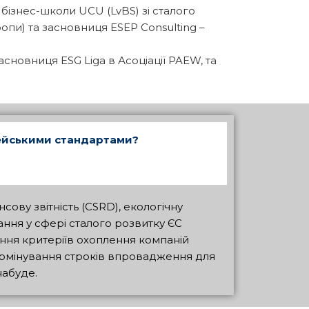
бізнес-школи UCU (LvBS) зі сталого
ропи) та засновниця ESEP Consulting –
асновниця ESG Liga в Асоціації PAEW, та
пейськими стандартами?
ову звітність (CSRD), екологічну
ння у сфері сталого розвитку ЄС
ння критеріїв охоплення компаній
дтермінування строків впровадження для
набуде.