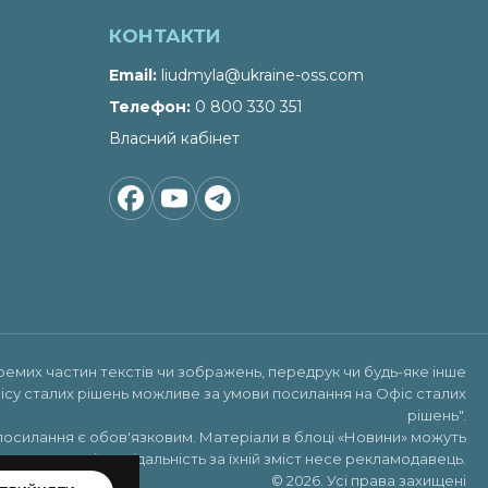
КОНТАКТИ
Email
liudmyla@ukraine-oss.com
Телефон
0 800 330 351
Власний кабінет
ремих частин текстів чи зображень, передрук чи будь-яке інше
ісу сталих рішень можливе за умови посилання на
Офіс сталих
рішень"
.
посилання є обов'язковим. Матеріали в блоці «Новини» можуть
х реклами, відповідальність за їхній зміст несе рекламодавець.
© 2026. Усі права захищені