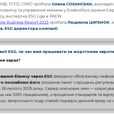
SASB, TCFD, CSRD зробила
Олена СОЗАНСЬКА,
викладач 
 розвитку та управління змінами у Eviden/Atos (країни Єв
су, експертка ESG Liga в PAEW
ble Business Report 2023
зробила
Людмила ЦИГАНОК
,
з
а,
ESG
директора компанії.
анії
ESG
, чи час вже працювати за жорсткими євро
ме зараз?
вання бізнесу через ESG
(введено обов’язкову нефінанс
то послаблює його
(зокрема пакет спрощень регулюва
 26 лютого 2025 року. Серед ключових змін — коригува
більш ніж 1000 працівників), спрощення стандартів та ві
идно, зворотнього ходу сталий порядок денний вряд чи 