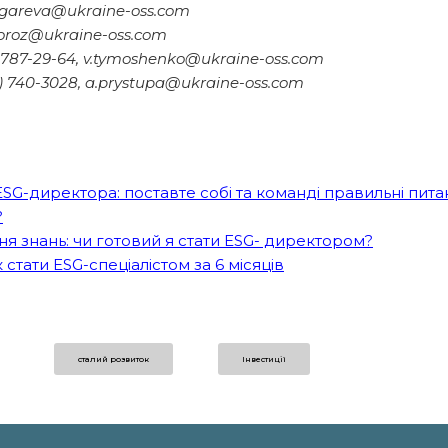
plugareva@ukraine-oss.com
moroz@ukraine-oss.com
93) 787-29-64, v.tymoshenko@ukraine-oss.com
6) 740-3028, a.prystupa@ukraine-oss.com
SG-директора: поставте собі та команді правильні пита
?
ня знань: чи готовий я стати ESG- директором?
стати ESG-спеціалістом за 6 місяців
сталий розвиток
Інвестиції