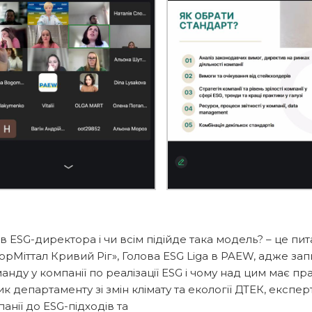
 ESG-директора і чи всім підійде така модель? – це п
орМіттал Кривий Ріг», Голова ESG Liga в PAEW, адже за
нду у компанії по реалізації ESG і чому над цим має п
к департаменту зі змін клімату та екології ДТЕК, експе
анії до ESG-підходів та