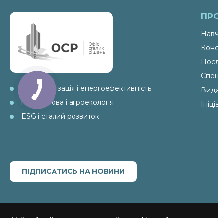
ПР
Навч
Конс
Посл
Спец
декарбонізація і енергоефективність
Вид
промислова і агроекологія
Ініц
ESG і сталий розвиток
ПІДПИСАТИСЬ НА НОВИНИ