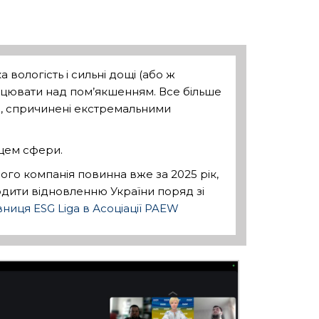
 вологість і сильні дощі (або ж
працювати над пом’якшенням. Все більше
ти, спричинені екстремальними
вцем сфери.
ого компанія повинна вже за 2025 рік,
одити відновленню України поряд зі
вниця ESG Liga в Асоціації PAEW