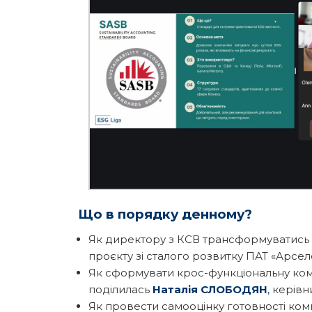
Що в порядку денному?
Як директору з КСВ трансформуватись в
проєкту зі сталого розвитку ПАТ «Арсел
Як сформувати крос-функціональну кома
поділилась
Наталія СЛОБОДЯН
,
керівни
Як провести самооцінку готовності комп