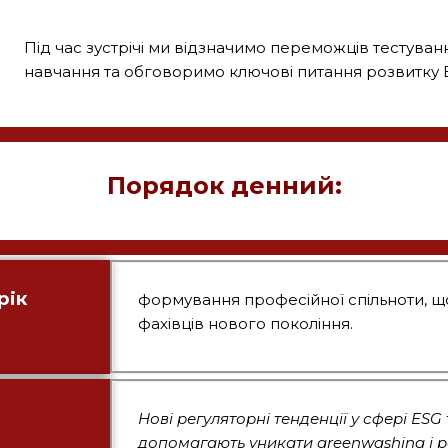
Під час зустрічі ми відзначимо переможців тестуванн
навчання та обговоримо ключові питання розвитку E
Порядок денний:
рік
формування професійної спільноти, щ
фахівців нового покоління.
Нові регуляторні тенденції у сфері ESG
допомагають уникати greenwashing і р