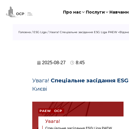
Про нас
Послуги
Навчання
Головна
/
ESG Liga
/
Увага! Спеціальне засідання ESG Liga PAEW «Відзнак
2025-08-27
8:45
Увага!
Спеціальне з
асідання
ESG
Києві