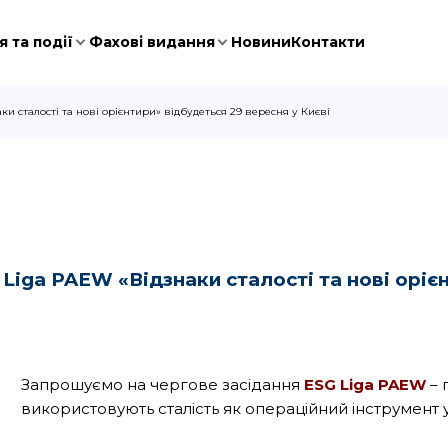
 та події
Фахові видання
Новини
Контакти
и сталості та нові орієнтири» відбудеться 29 вересня у Києві
 Liga PAEW
«
Відзнаки
сталості
та
нові
оріє
Запрошуємо на чергове засідання
ESG Liga PAEW
– 
використовують сталість як операційний інструмент у 