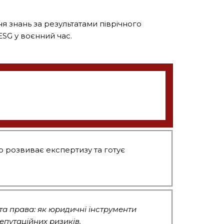
я знань за результатами піврічного
SG у воєнний час.
о розвиває експертизу та готує
 та права: як юридичні інструменти
епутаційних ризиків.