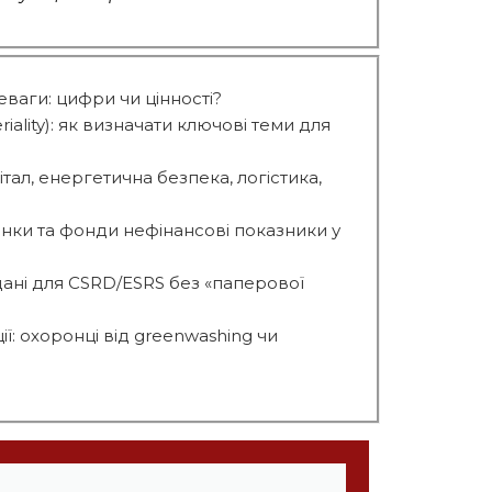
ваги: цифри чи цінності?
iality): як визначати ключові теми для
тал, енергетична безпека, логістика,
анки та фонди нефінансові показники у
дані для CSRD/ESRS без «паперової
ї: охоронці від greenwashing чи