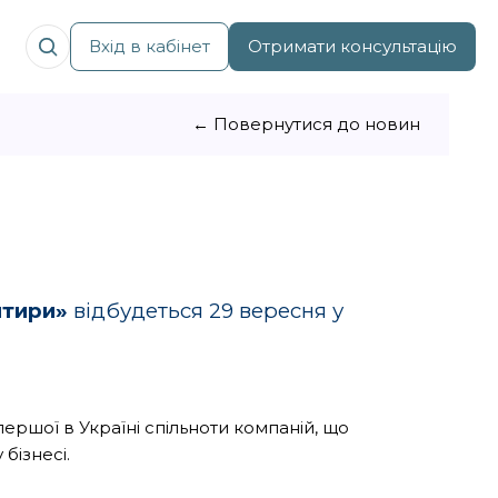
Вхід в кабінет
Отримати консультацію
← Повернутися до новин
нтири
»
відбудеться 29 вересня у
першої в Україні спільноти компаній, що
бізнесі.