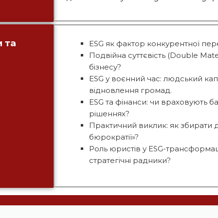
и та
ESG як фактор конкурентної пере
Подвійна суттєвість (Double Mater
бізнесу?
ESG у воєнний час: людський капі
відновлення громад.
ESG та фінанси: чи враховують б
рішеннях?
Практичний виклик: як збирати 
бюрократії»?
Роль юристів у ESG-трансформаці
стратегічні радники?