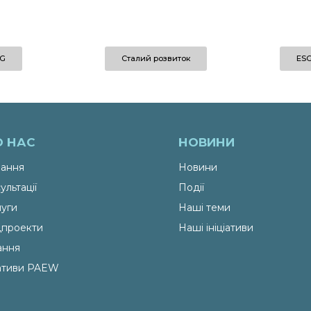
G
Сталий розвиток
ESG
О НАС
НОВИНИ
ання
Новини
ультації
Події
уги
Наші теми
проекти
Наші ініціативи
ання
іативи PAEW