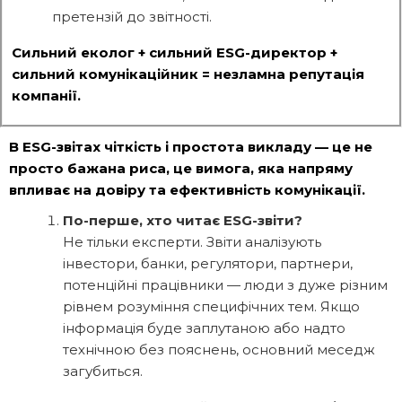
претензій до звітності.
Сильний еколог + сильний ESG-директор +
сильний комунікаційник = незламна репутація
компанії.
В ESG-звітах чіткість і простота викладу — це не
просто бажана риса, це вимога, яка напряму
впливає на довіру та ефективність комунікації.
По-перше, хто читає ESG-звіти?
Не тільки експерти. Звіти аналізують
інвестори, банки, регулятори, партнери,
потенційні працівники — люди з дуже різним
рівнем розуміння специфічних тем. Якщо
інформація буде заплутаною або надто
технічною без пояснень, основний меседж
загубиться.