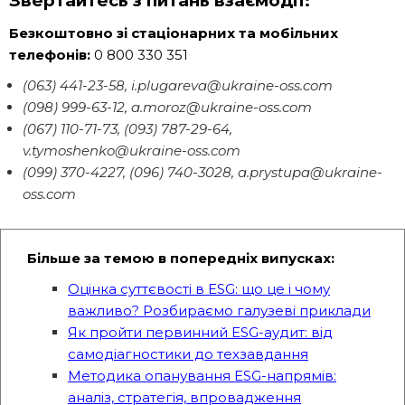
Звертайтесь з питань взаємодії:
Безкоштовно зі стаціонарних та мобільних
телефонів:
0 800 330 351
(063) 441-23-58, i.plugareva@ukraine-oss.com
(098) 999-63-12, a.moroz@ukraine-oss.com
(067) 110-71-73, (093) 787-29-64,
v.tymoshenko@ukraine-oss.com
(099) 370-4227, (096) 740-3028, a.prystupa@ukraine-
oss.com
Більше за темою в попередніх випусках:
Оцінка суттєвості в ESG: що це і чому
важливо? Розбираємо галузеві приклади
Як пройти первинний ESG-аудит: від
самодіагностики до техзавдання
Методика опанування ESG-напрямів:
аналіз, стратегія, впровадження