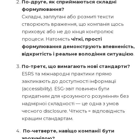
По-друге, як сприймаються складні
формулювання?
Складні, заплутані або розмиті тексти
створюють враження, що компанія щось
приховує або не до кінця контролює
процеси. Натомість
чіткі, прості
формулювання демонструють впевненість,
відкритість і реальне володіння ситуацією
.
По-третє, що вимагають нові стандарти?
ESRS та міжнародні практики прямо
закликають до доступності інформації
(accessibility). ESG-звіт повинен бути
придатним для «розумного розуміння» без
надмірної складності — це одна з умов
чесного disclosure.
Чіткість = відповідність
кращим стандартам.
По-четверте, навіщо компанії бути
зрозумілою?