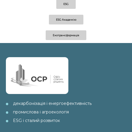
ESG
ESG Академію
Екотрансформація
декарбонізація і енергоефективність
промислова і агроекологія
ESG і сталий розвиток