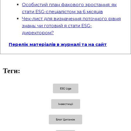
Особистий план фахового зростання: як
стати ESG-спеціалістом за 6 місяців
Чек-лист для визначення поточного рівня
знань: чи готовий я стати ESG-
директором?
Перелік матеріалів в журналі та на сайт
Теги:
ESG Liga
Інвестиції
Блог Циганок