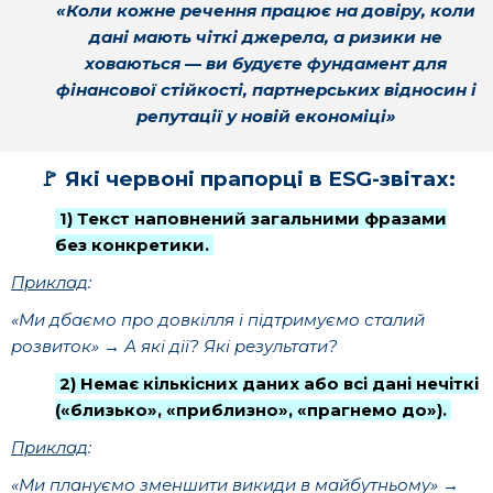
«Коли кожне речення працює на довіру, коли
дані мають чіткі джерела, а ризики не
ховаються — ви будуєте фундамент для
фінансової стійкості, партнерських відносин і
репутації у новій економіці
»
🚩
Які червоні прапорці в ESG-звітах:
1) Текст наповнений загальними фразами
без конкретики.
Приклад
:
«
Ми дбаємо про довкілля і підтримуємо сталий
розвиток» → А які дії? Які результати?
2) Немає кількісних даних або всі дані нечіткі
(«близько», «приблизно», «прагнемо до»).
Приклад
:
«Ми плануємо зменшити викиди в майбутньому» →