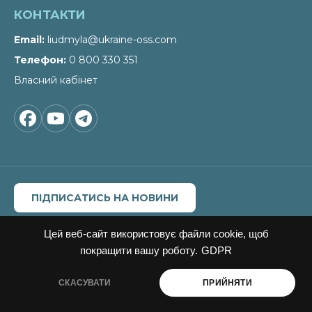
КОНТАКТИ
Email
liudmyla@ukraine-oss.com
Телефон
0 800 330 351
Власний кабінет
ПІДПИСАТИСЬ НА НОВИНИ
Цитування, копіювання окремих частин текстів чи
зображень, передрук чи будь-яке інше поширення
Цей веб-сайт використовує файли cookie, щоб
інформації Офісу сталих рішень можливе за умови
покращити вашу роботу.
GDPR
посилання на
Офіс сталих рішень"
.
Для інтернет-видань гіперпосилання є обов'язковим.
СКАСУВАТИ
ПРИЙНЯТИ
Матеріали в блоці «Новини» можуть публікуватись на
правах реклами, відповідальність за їхній зміст несе