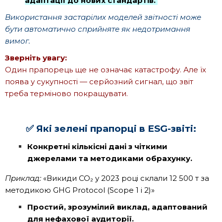
адаптації до нових стандартів.
Використання застарілих моделей звітності може
бути автоматично сприйняте як недотримання
вимог.
Зверніть увагу:
Один прапорець ще не означає катастрофу. Але їх
поява у сукупності — серйозний сигнал, що звіт
треба терміново покращувати.
✅
Які зелені прапорці в ESG-звіті:
Конкретні кількісні дані з чіткими
джерелами та методиками обрахунку.
Приклад:
«Викиди СО₂ у 2023 році склали 12 500 т за
методикою GHG Protocol (Scope 1 і 2)»
Простий, зрозумілий виклад, адаптований
для нефахової аудиторії.