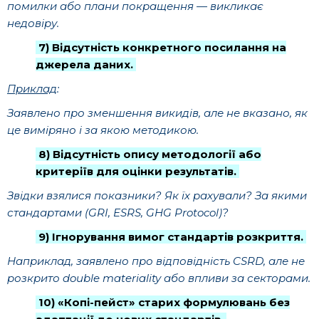
помилки або плани покращення — викликає
недовіру.
7) Відсутність конкретного посилання на
джерела даних.
Приклад
:
Заявлено про зменшення викидів, але не вказано, як
це виміряно і за якою методикою.
8) Відсутність опису методології або
критеріїв для оцінки результатів.
Звідки взялися показники? Як їх рахували? За якими
стандартами (GRI, ESRS, GHG Protocol)?
9) Ігнорування вимог стандартів розкриття.
Наприклад, заявлено про відповідність CSRD, але не
розкрито double materiality або впливи за секторами.
10) «Копі-пейст» старих формулювань без