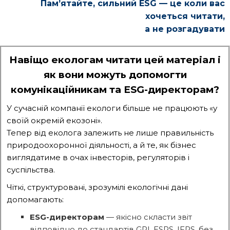
Памʼятайте, сильний ESG — це коли вас
хочеться читати,
а не розгадувати
Навіщо екологам читати цей матеріал і
як вони можуть допомогти
комунікаційникам та ESG-директорам?
У сучасній компанії екологи більше не працюють «у
своїй окремій екозоні».
Тепер від еколога залежить не лише правильність
природоохоронної діяльності, а й те, як бізнес
виглядатиме в очах інвесторів, регуляторів і
суспільства.
Чіткі, структуровані, зрозумілі екологічні дані
допомагають:
ESG-директорам
— якісно скласти звіт
відповідно до стандартів GRI, ESRS, IFRS, без