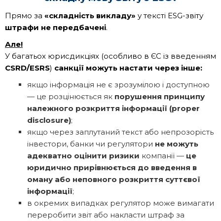
Прямо за
«складність викладу»
у тексті ESG-звіту
штрафи не передбачені
.
Але!
У багатьох юрисдикціях (особливо в ЄС із введенням
CSRD/ESRS
)
санкції можуть настати через інше:
якщо інформація не є зрозумілою і доступною
— це розцінюється як
порушення принципу
належного розкриття інформації (proper
disclosure)
;
якщо через заплутаний текст або непрозорість
інвестори, банки чи регулятори
не можуть
адекватно оцінити ризики
компанії —
це
юридично прирівнюється до введення в
оману або неповного розкриття суттєвої
інформації
;
в окремих випадках регулятор може вимагати
переробити звіт або накласти штраф за