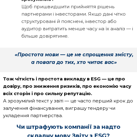
Щоб пришвидшити прийняття рішень
партнерами і інвесторами. Якщо дані чітко
структуровані й пояснені, інвестор або
аудитор витратить менше часу на їх аналіз — і
більше довірятиме.
«Простота мови — це не спрощення змісту,
а повага до тих, хто читає вас»
Тож чіткість і простота викладу в ESG — це про
довіру, про зниження ризиків, про економію часу
всіх сторін і про сильну репутацію.
А зрозумілий текст у звіті — це часто перший крок до
залучення фінансування, виграшу тендеру чи
укладення партнерства.
Чи штрафують компанії за надто
складну мову Звіту з ESG?