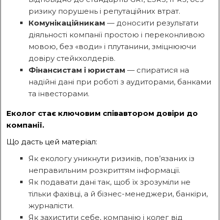
ризику порушень і репутаційних втрат.
Комунікаційникам
— доносити результати
діяльності компанії простою і переконливою
мовою, без «води» і плутанини, зміцнюючи
довіру стейкхолдерів.
Фінансистам і юристам
— спиратися на
надійні дані при роботі з аудиторами, банками
та інвесторами.
Еколог стає ключовим співавтором довіри до
компанії.
Що дасть цей матеріал:
Як екологу уникнути ризиків, пов’язаних із
неправильним розкриттям інформації.
Як подавати дані так, щоб їх зрозуміли не
тільки фахівці, а й бізнес-менеджери, банкіри,
журналісти.
Як захистити себе, компанію і колег від