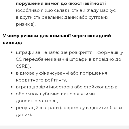
порушення вимог до якості звітності
(особливо якщо складність викладу маскує
відсутність реальних даних або суттєвих
ризиків).
У чому ризики для компанії через складний
виклад:
штрафи за неналежне розкриття інформації (у
ЄС передбачені значні штрафи відповідно до
CSRD),
відмова у фінансуванні або погіршення
кредитного рейтингу,
втрата довіри інвесторів або стейкхолдерів,
обов’язок публічно виправляти чи
доповнювати звіт,
репутаційні втрати (зокрема у відкритих базах
даних).