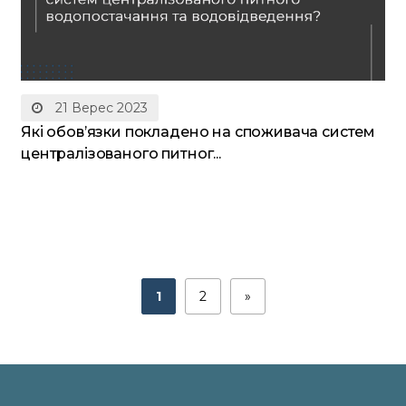
21 Верес 2023
Які обовʼязки покладено на споживача систем
централізованого питног...
1
2
»