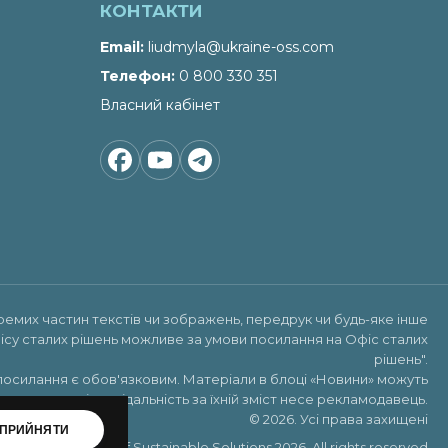
КОНТАКТИ
Email
liudmyla@ukraine-oss.com
Телефон
0 800 330 351
Власний кабінет
ремих частин текстів чи зображень, передрук чи будь-яке інше
ісу сталих рішень можливе за умови посилання на
Офіс сталих
рішень"
.
посилання є обов'язковим. Матеріали в блоці «Новини» можуть
х реклами, відповідальність за їхній зміст несе рекламодавець.
© 2026. Усі права захищені
ПРИЙНЯТИ
Copyright ©Office of Sustainable Solutions 2026. All rights reserved