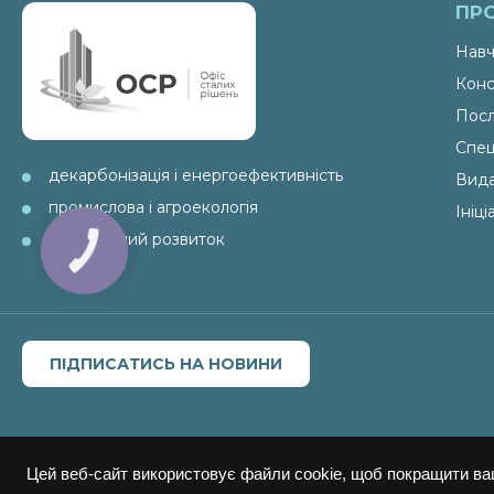
ПР
Навч
Конс
Посл
Спец
декарбонізація і енергоефективність
Вид
промислова і агроекологія
Ініц
ESG і сталий розвиток
ПІДПИСАТИСЬ НА НОВИНИ
Цей веб-сайт використовує файли cookie, щоб покращити ва