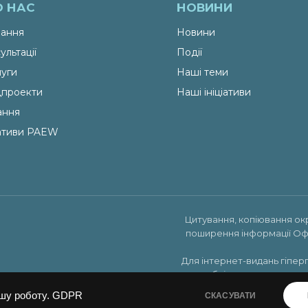
О НАС
НОВИНИ
ання
Новини
ультації
Події
уги
Наші теми
проекти
Наші ініціативи
ання
іативи PAEW
Цитування, копіювання ок
поширення інформації Оф
Для інтернет-видань гіпер
публікуватись на права
шу роботу.
GDPR
СКАСУВАТИ