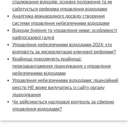
спалювання відходів: основні положення та як
саботується реформа управління відходами
Аналітика міжнародного досвіду створення
системи управління небезпечними відходами
Відходи буріння та управління ними: особливості
нафтогазової галузі
Управління небезпечними відходами-2024: хто
відповість за дискредитацію ключової реформи?
Крайнощі породжують крайнощі:
перезавантаження ліцензування з управління
небезпечними відходами
Управління небезпечними відходами: ліцензійний
реєстр НЕ може вилучатись із сайту органу
ліцензування
Чи здійснюється насправді контроль за сферою
управління відходами?