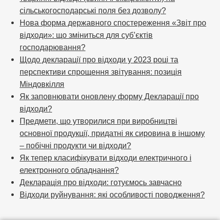
сільськогосподарські поля без дозволу?
Нова форма державного спостереження «Звіт про
відходи»: що зміниться для суб’єктів
господарювання?
Щодо декларації про відходи у 2023 році та
перспективи спрощення звітування: позиція
Міндовкілля
Як заповнювати оновлену форму Декларації про
відходи?
Предмети, що утворилися при виробництві
основної продукції, придатні як сировина в іншому
– побічні продукти чи відходи?
Як тепер класифікувати відходи електричного і
електронного обладнання?
Декларація про відходи: готуємось завчасно
Відходи руйнування: які особливості поводження?