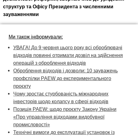
структур та Офісу Президента з численними
зауваженнями
Ми також інформували:
УВАГА! До 9 червня цього року всі оброблювачі
відходів повинні отримати дозвіл на здійснення
операцій з оброблення відходів
Оброблення відходів і дозволи: 10 зауважень
профспілки PAEW до експериментального
проєкту
Чому зростає стурбованість міжнародних
інвесторів щодо колапсу в сфері відходів
Позиція PAEW: щодо проєкту Закону України
«Про управління відходами видобувної
промисловості»
Технічні вимоги до експлуатації установок із