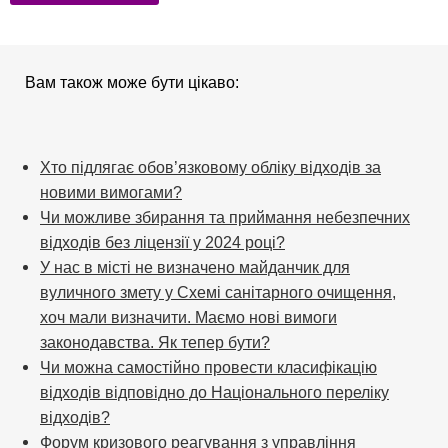
Вам також може бути цікаво:
Хто підлягає обов’язковому обліку відходів за
новими вимогами?
Чи можливе збирання та приймання небезпечних
відходів без ліцензії у 2024 році?
У нас в місті не визначено майданчик для
вуличного змету у Схемі санітарного очищення,
хоч мали визначити. Маємо нові вимоги
законодавства. Як тепер бути?
Чи можна самостійно провести класифікацію
відходів відповідно до Національного переліку
відходів?
Форум кризового реагування з управління