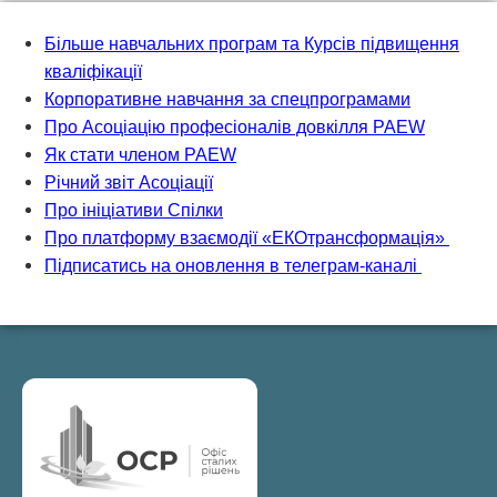
Більше навчальних програм та Курсів підвищення
кваліфікації
Корпоративне навчання за спецпрограмами
Про Асоціацію професіоналів довкілля PAEW
Як стати членом PAEW
Річний звіт Асоціації
Про ініціативи Спілки
Про платформу взаємодії «ЕКОтрансформація»
Підписатись на оновлення в телеграм-каналі