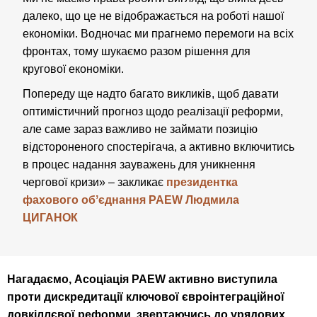
далеко, що це не відображається на роботі нашої
економіки. Водночас ми прагнемо перемоги на всіх
фронтах, тому шукаємо разом рішення для
кругової економіки.
Попереду ще надто багато викликів, щоб давати
оптимістичний прогноз щодо реалізації реформи,
але саме зараз важливо не займати позицію
відстороненого спостерігача, а активно включитись
в процес надання зауважень для уникнення
чергової кризи» – закликає
президентка
фахового обʼєднання
PAEW
Людмила
ЦИГАНОК
Нагадаємо, Асоціація
PAEW
активно виступила
проти дискредитації ключової євроінтеграційної
довкіллєвої реформи, звертаючись до урядових