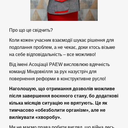
Про що це свідчить?
Коли кожен учасник взаємодії шукає рішення для
подолання проблем, а не чекає, доки хтось візьме
на себе відповідальність – все можливо!
Від імені Асоціації PAEW висловлюю вдячність
команді Міндовкілля за рух назустріч для
повернення реформи в конструктивне русло!
Наголошую, що отримання дозволів можливе
після завершення воєнного стану, бо додаткові
кілька місяців ситуацію не врятують. Це як
тимчасово «обезболити організм», але не
вилікувати «хворобу».
Ми не маємо права робити вигляд, що війна десь