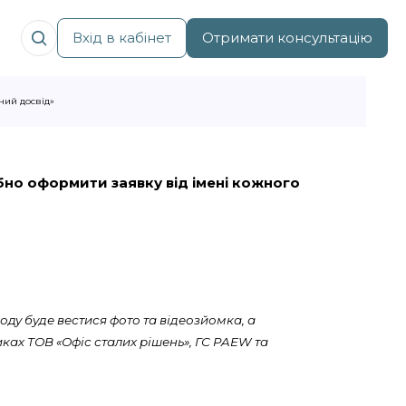
Вхід в кабінет
Отримати консультацію
ний досвід»
рібно оформити заявку від імені кожного
оду буде вестися фото та відеозйомка, а
ках ТОВ «Офіс сталих рішень», ГС PAEW та