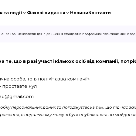
 та події
Фахові видання
Новини
Контакти
 енвайронменталістів для підвищення стандартів професійної практики: міжнарод
 те, що в разі участі кількох осіб від компанії, пот
на особа, то в полі «Назва компанії»
 проставте нулі.
aeu@gmail.com
бку персональних даних та погоджуєтесь з тим, що під час зах
ображення, в подальшому можуть бути опубліковані на майданчи