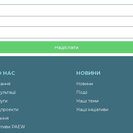
Надіслати
О НАС
НОВИНИ
ання
Новини
ультації
Події
уги
Наші теми
проекти
Наші ініціативи
ання
іативи PAEW