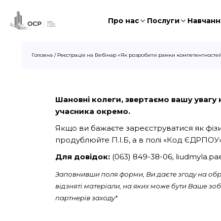
Про нас
Послуги
Навчання
Головна
/
Реєстрація на Вебінар «Як розробити рамки компетентностей
Шановні колеги, звертаємо вашу увагу на
учасника окремо.
Якщо ви бажаєте зареєструватися як фізич
продублюйте П.І.Б, а в полі «Код ЄДРПОУ»
Для довідок:
(063) 849-38-06,
liudmyla.p
Заповнивши поля форми, Ви даєте згоду на обро
відзняті матеріали, на яких може бути Ваше з
партнерів заходу*