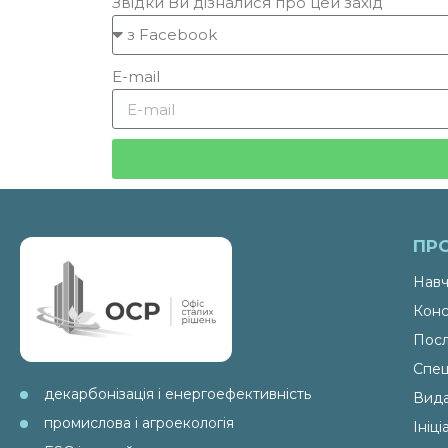
Звідки Ви дізналися про цей захід
E-mail
ПР
Навч
Конс
Посл
Спец
декарбонізація і енергоефективність
Вид
промислова і агроекологія
Ініц