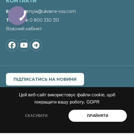
КОНТАКТИ
Email
liudmyla@ukraine-oss.com
Телефон
0 800 330 351
Власний кабінет
ПІДПИСАТИСЬ НА НОВИНИ
Цитування, копіювання окремих частин текстів чи
зображень, передрук чи будь-яке інше поширення
Цей веб-сайт використовує файли cookie, щоб
інформації Офісу сталих рішень можливе за умови
покращити вашу роботу.
GDPR
посилання на
Офіс сталих рішень"
.
Для інтернет-видань гіперпосилання є обов'язковим.
СКАСУВАТИ
ПРИЙНЯТИ
Матеріали в блоці «Новини» можуть публікуватись на
правах реклами, відповідальність за їхній зміст несе
рекламодавець.